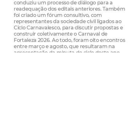
conduziu um processo de diálogo para a
readequação dos editais anteriores. Também
foi criado um fórum consultivo, com
representantes da sociedade civil ligados ao
Ciclo Carnavalesco, para discutir propostas e
construir coletivamente o Carnaval de
Fortaleza 2026. Ao todo, foram oito encontros
entre março e agosto, que resultaram na
apresentação da minuta do ciclo deste ano.
Mesmo com a execução limitada ao edital
lançado no ano anterior, foram obtidas
conquistas significativas já em 2025. Foram
122 artistas credenciados contratados (contra
91 no ano anterior) e, pela primeira vez, o
investimento em atrações locais superou o
destinado às nacionais. Para 2026, os
números crescem ainda mais em recursos
para os editais do Ciclo Carnavalesco, o que
representa um aumento de 36,27% em
relação ao ano passado.