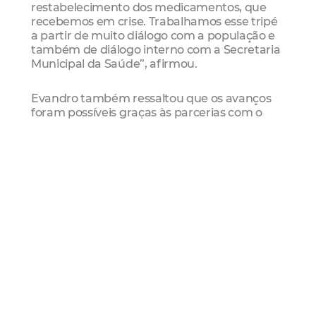
restabelecimento dos medicamentos, que
recebemos em crise. Trabalhamos esse tripé
a partir de muito diálogo com a população e
também de diálogo interno com a Secretaria
Municipal da Saúde”, afirmou.
Evandro também ressaltou que os avanços
foram possíveis graças às parcerias com o
Governo do Estado, por meio do programa
FORtaleCE, e com o Governo Federal, por
meio dos programas Agora Tem Especialistas
e Novo PAC.
“Nesse período, conseguimos normalizar a
entrega de medicamentos em Fortaleza e
avançar significativamente na infraestrutura
da rede. Somente no Hospital Nossa Senhora
da Conceição, que será entregue em breve,
foram investidos mais de R$ 50 milhões. Já
nos hospitais Gonzaguinha da Barra do Ceará
e nos Frotinhas da Parangaba e Antônio