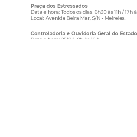
Praça dos Estressados
Data e hora: Todos os dias, 6h30 às 11h / 17h à
Local: Avenida Beira Mar, S/N - Meireles.
Controladoria e Ouvidoria Geral do Estad
Data e hora: 25/04, 8h às 16 h
Local: Avenida General Afonso Albuquerque
Tribunal de Justiça do Estado do Ceará
Data e hora: Todas as quintas, exceto feriados
Local: Avenida General Afonso Albuquerque
Fórum Clóvis Beviláqua
Data e hora: Todas as terças, exceto feriados
Local: Rua Desembargador Floriano Benevid
Secretaria Regional VI
Data e hora: 09 e 16/04, 8h às 17h
Local: Avenida Padre de Alencar, 789 - Mess