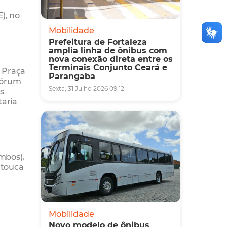
), no
m
Mobilidade
Prefeitura de Fortaleza
amplia linha de ônibus com
nova conexão direta entre os
Terminais Conjunto Ceará e
: Praça
Parangaba
 Fórum
Sexta, 31 Julho 2026 09:12
as
taria
ombos),
 touca
Mobilidade
Novo modelo de ônibus