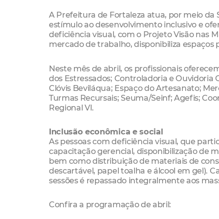
A Prefeitura de Fortaleza atua, por meio d
estímulo ao desenvolvimento inclusivo e of
deficiência visual, com o Projeto Visão nas 
mercado de trabalho, disponibiliza espaços 
Neste mês de abril, os profissionais oferec
dos Estressados; Controladoria e Ouvidoria 
Clóvis Beviláqua; Espaço do Artesanato; Me
Turmas Recursais; Seuma/Seinf; Agefis; Coor
Regional VI.
Inclusão econômica e social
As pessoas com deficiência visual, que part
capacitação gerencial, disponibilização de 
bem como distribuição de materiais de consu
descartável, papel toalha e álcool em gel). 
sessões é repassado integralmente aos mas
Confira a programação de abril: