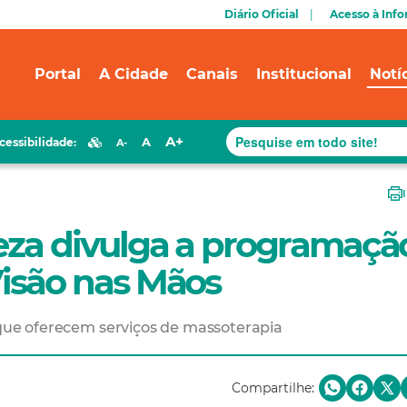
Diário Oficial
Acesso à Inf
Portal
A Cidade
Canais
Institucional
Notí
A+
A
cessibilidade:
A-
leza divulga a programaçã
Visão nas Mãos
l que oferecem serviços de massoterapia
Compartilhe: