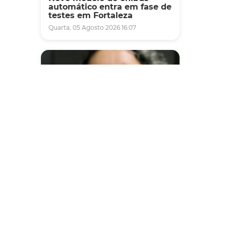
automático entra em fase de
testes em Fortaleza
Quarta, 05 Agosto 2026 16:07
Saúde
Fortaleza terá seis postos de
saúde abertos neste sábado
e domingo (1º e 2/8) para
atendimento à população
Sexta, 31 Julho 2026 16:34