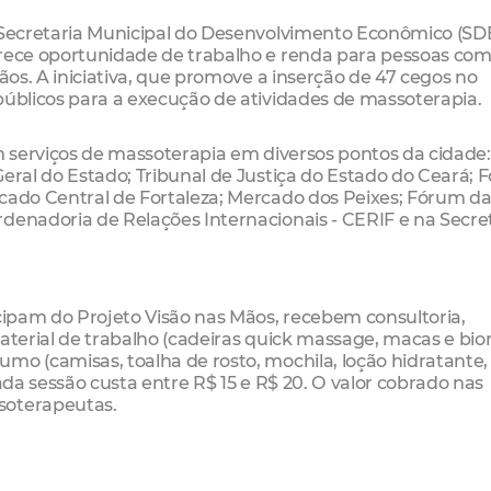
a Secretaria Municipal do Desenvolvimento Econômico (SDE
erece oportunidade de trabalho e renda para pessoas co
Mãos. A iniciativa, que promove a inserção de 47 cegos no
públicos para a execução de atividades de massoterapia.
em serviços de massoterapia em diversos pontos da cidade
Geral do Estado; Tribunal de Justiça do Estado do Ceará;
rcado Central de Fortaleza; Mercado dos Peixes; Fórum d
denadoria de Relações Internacionais - CERIF e na Secre
icipam do Projeto Visão nas Mãos, recebem consultoria,
material de trabalho (cadeiras quick massage, macas e bi
mo (camisas, toalha de rosto, mochila, loção hidratante,
Cada sessão custa entre R$ 15 e R$ 20. O valor cobrado nas
soterapeutas.