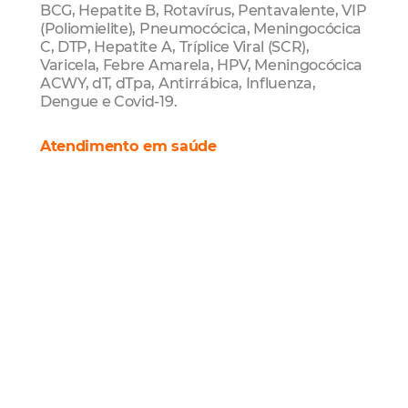
BCG, Hepatite B, Rotavírus, Pentavalente, VIP
(Poliomielite), Pneumocócica, Meningocócica
C, DTP, Hepatite A, Tríplice Viral (SCR),
Varicela, Febre Amarela, HPV, Meningocócica
ACWY, dT, dTpa, Antirrábica, Influenza,
Dengue e Covid-19.
Atendimento em saúde
Os atendimentos de urgência, para adultos e
crianças, serão realizados nas 12 Unidades de
Pronto Atendimento (UPAs) de Fortaleza,
todas funcionando 24 horas. Além disso, a
Upinha Pediátrica 24h de Fortaleza,
localizada no bairro Carlito Pamplona e Vila
União, também funcionará, voltada ao
atendimento de casos de síndrome gripal em
crianças.
Casos de emergência cirúrgica e
traumatológica, de média complexidade,