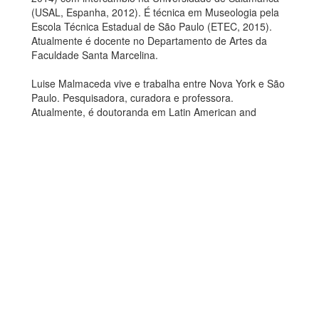
(USAL, Espanha, 2012). É técnica em Museologia pela
Escola Técnica Estadual de São Paulo (ETEC, 2015).
Atualmente é docente no Departamento de Artes da
Faculdade Santa Marcelina.
Luise Malmaceda vive e trabalha entre Nova York e São
Paulo. Pesquisadora, curadora e professora.
Atualmente, é doutoranda em Latin American and
Iberian Cultures pela Columbia University (Nova York).
Possui graduação em Artes Visuais pela Universidade
Federal do Rio Grande do Sul e mestrado em Estética e
História da Arte pela Universidade de São Paulo. Entre
2016 e 2020, foi curadora associada no Instituto Tomie
Ohtake (São Paulo), criando projetos curatoriais,
conduzindo pesquisas e escrevendo para exposições e
catálogos. Foi editora da revista Harper’s Bazaar Art
(2015), pesquisadora na Fundação Vera Chaves
Barcellos (2012) e educadora na Fundação Iberê
Camargo (2010). Desde 2017 vem integrando o corpo
de jurados de prêmios, como o Bravo! e EDP nas Artes.
É uma das autoras do livro “AI-5 50 anos: Ainda não
terminou de acabar”, ganhador do Prêmio Jabuti 2020.