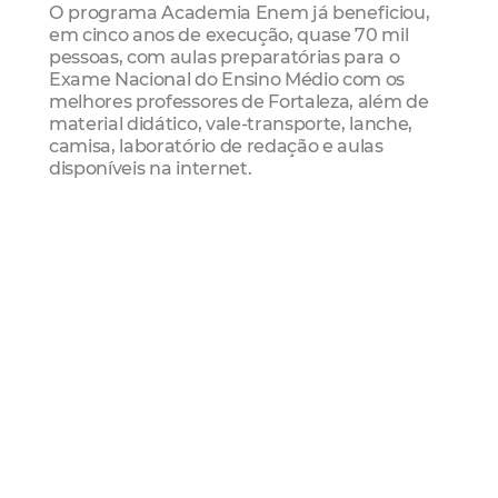
O programa Academia Enem já beneficiou,
em cinco anos de execução, quase 70 mil
pessoas, com aulas preparatórias para o
Exame Nacional do Ensino Médio com os
melhores professores de Fortaleza, além de
material didático, vale-transporte, lanche,
camisa, laboratório de redação e aulas
disponíveis na internet.
Clique aqui
para conferir o resultado final da
seleção
Juventude Sem Fronteiras
Academia Enem
Mais Lidas