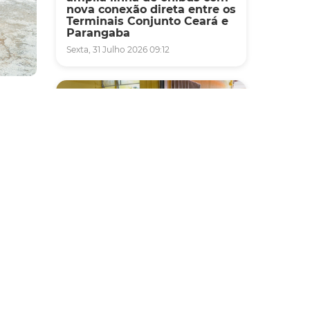
nova conexão direta entre os
Terminais Conjunto Ceará e
Parangaba
Sexta, 31 Julho 2026 09:12
à saúde
u
o.
Fiscalização
 das
Agefis apreende cerca de
duas toneladas de alimentos
impróprios para consumo
em supermercado de
Messejana
 o
Quinta, 30 Julho 2026 13:01
rviços