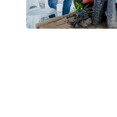
Durante o evento, houve distribuição de mudas e orie
arborização e do equilíbrio ambiental. (Fotos: Tainá C
Em clima de integração e cuidado com o me
participaram, neste sábado (25/10), de uma
e à cidadania. Realizado na Areninha do B
moradores da Regional 5 em um momento de 
A iniciativa foi promovida pela Secretaria R
Cidades, e contou com o apoio da Autarquia
Secretaria da Conservação e Serviços Públic
De acordo com o Secretário da Regional 5, Jov
cuidado com o meio-ambiente e aproximar ai