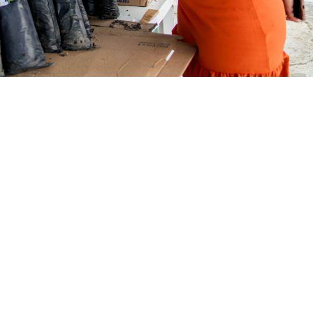
ntações sobre o cuidado com as plantas, reforçando a importância da
avalcante)
io ambiente, famílias do entorno do Rio Maranguapinho
 manhã de atividades voltadas à preservação ambiental, 
onsucesso, o evento “Meu Maranguapinho em Ação” reuni
lazer, aprendizado e mobilização pelo cuidado com o ri
egional 5 com o Governo do Estado, por meio da Secretaria
 de Paisagismo e Urbanismo de Fortaleza (UrbFor) e da
os (SCSP).
anil Oliveira, entre os objetivos do evento estão reforçar
nda mais a Prefeitura da população, levando ações e se