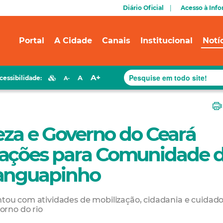
Diário Oficial
Acesso à Inf
Portal
A Cidade
Canais
Institucional
Notí
A+
A
cessibilidade:
A-
leza e Governo do Ceará
 ações para Comunidade 
ranguapinho
ou com atividades de mobilização, cidadania e cuidad
orno do rio