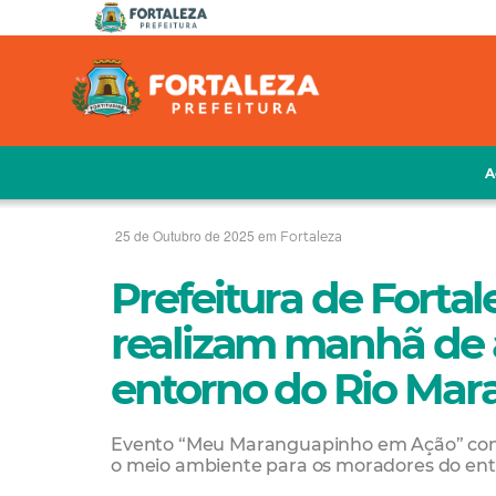
A
25 de Outubro de 2025 em
Fortaleza
Prefeitura de Forta
realizam manhã de
entorno do Rio Ma
Evento “Meu Maranguapinho em Ação” cont
o meio ambiente para os moradores do ent