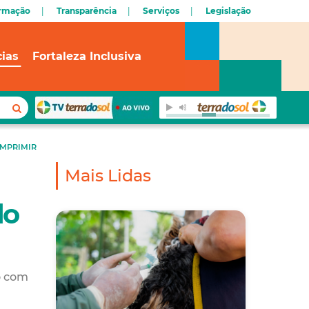
ormação
Transparência
Serviços
Legislação
cias
Fortaleza Inclusiva
IMPRIMIR
Mais Lidas
do
o com