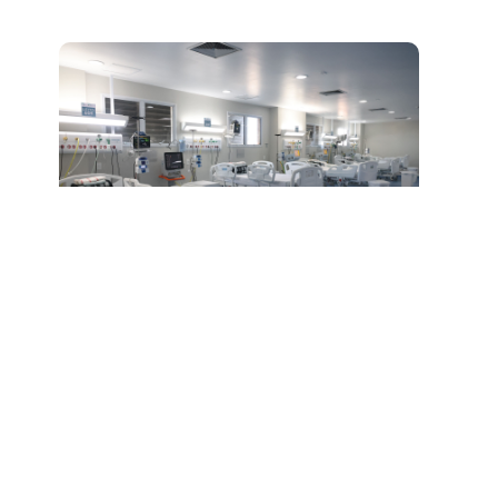
Os leitos requalificados contam com camas novas
e equipamentos modernos, como monitores
multiparâmetros, ventiladores mecânicos e outros
itens
A secretária municipal da Saúde (SMS), Riane
Azevedo, destacou que a reestruturação do