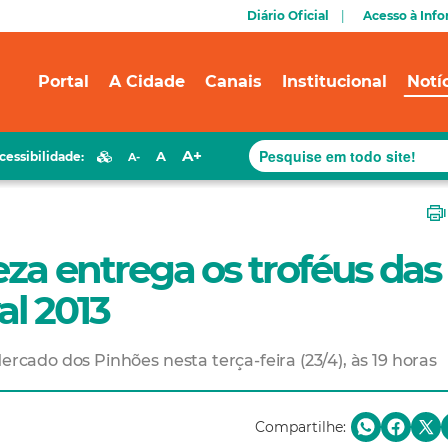
Diário Oficial
Acesso à Inf
Portal
A Cidade
Canais
Institucional
Notí
A+
A
cessibilidade:
A-
eza entrega os troféus das
l 2013
ado dos Pinhões nesta terça-feira (23/4), às 19 horas
Compartilhe: