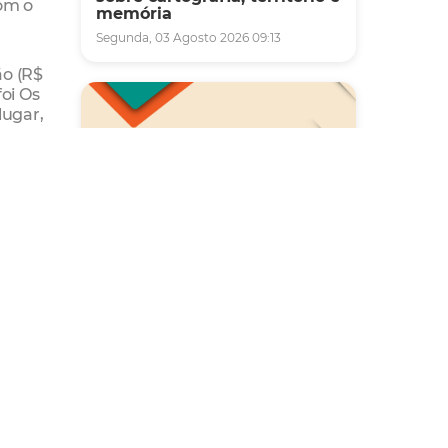
com o
memória
Segunda, 03 Agosto 2026 09:13
ão (R$
foi Os
lugar,
undo
mil.
Saúde
s do
Carreta da Saúde da Mulher
vai ofertar cerca de 2 mil
atendimentos ginecológicos
e de mamas em Fortaleza
durante o mês de agosto
Quinta, 06 Agosto 2026 08:43