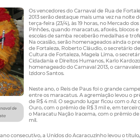
Os vencedores do Carnaval de Rua de Fortal
2013 serão destaque mais uma vez na noite d
terça-feira (23/4), às 19 horas, no Mercado dos
Pinhões, quando maracatus, afoxés, blocos e
escolas de samba receberão medalhas e trof
Na ocasião, serão homenageados ainda o pre
de Fortaleza, Roberto Cláudio, o secretário d
Cultura de Fortaleza, Magela Lima, o secretár
Cidadania e Direitos Humanos, Karlo Kardozo,
homenageado do Carnaval 2013, o carnavale
Izidoro Santos.
Neste ano, o Reis de Paus foi o grande camp
entre os maracatus. A agremiação levou o p
de R$ 4 mil. O segundo lugar ficou com o Az 
Ouro, com o prêmio de R$ 3 mil e, em terceiro
rnaval de
o Maracatu Nação Iracema, com o prêmio de
sta
mil.
no consecutivo, a Unidos do Acaracuzinho levou o título