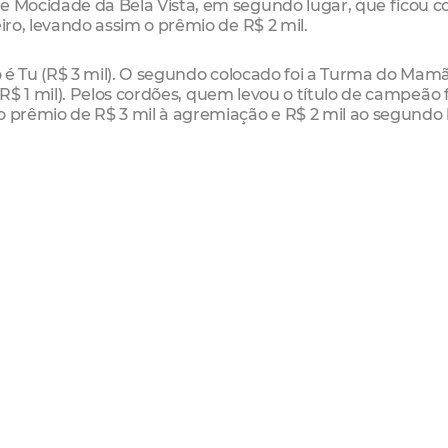
de Mocidade da Bela Vista, em segundo lugar, que ficou 
iro, levando assim o prêmio de R$ 2 mil.
do é Tu (R$ 3 mil). O segundo colocado foi a Turma do Mam
a (R$ 1 mil). Pelos cordões, quem levou o título de campeão 
o prêmio de R$ 3 mil à agremiação e R$ 2 mil ao segundo 
ca (R$ 3 mil), tendo Obá Sá Rewá e Filhos de Oyá em seg
ram em comum acordo dividir o título e o prêmio de R$ 2 
da Acecce, as premiações em dinheiro já foram pagas e a
 do Carnaval de Rua de Fortaleza 2013 irá coroar o
eria da Associação Cultural das Entidades Carnavalesca
de Fortaleza.
catu