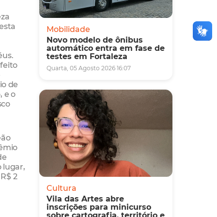
eza
esta
Mobilidade
Novo modelo de ônibus
automático entra em fase de
éus.
testes em Fortaleza
feito
Quarta, 05 Agosto 2026 16:07
e
io de
 e o
sco
eão
rêmio
de
 lugar,
 R$ 2
Cultura
Vila das Artes abre
inscrições para minicurso
,
sobre cartografia, território e