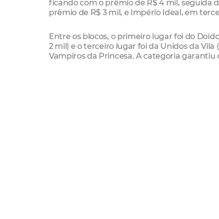
ficando com o prêmio de R$ 4 mil, seguida 
prêmio de R$ 3 mil, e Império Ideal, em terce
Entre os blocos, o primeiro lugar foi do Doi
2 mil) e o terceiro lugar foi da Unidos da Vil
Vampiros da Princesa. A categoria garantiu 
que ficou com As Bruxas.
Na categoria Afoxés, o vencedor foi a Acaba
lugar. Com o empate, as agremiações decidi
De acordo com Arnaud Silvério, presidente 
entrega de troféus e medalhas aos campeões
encerramento da festa. O evento é uma parc
Estado do Ceará e da Secretaria de Cultura 
Afoxés
Blocos
Carnval
Escolas De Samba
Mara