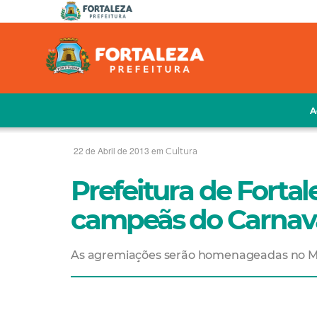
A
22 de Abril de 2013 em
Cultura
Prefeitura de Fortal
campeãs do Carnava
As agremiações serão homenageadas no Merc