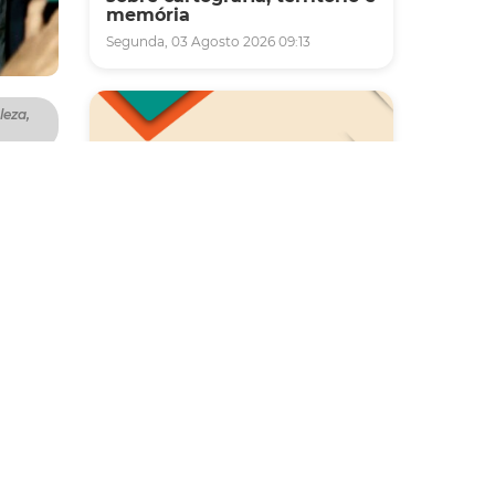
memória
Segunda, 03 Agosto 2026 09:13
leza,
irro
ura
o
a
Saúde
Carreta da Saúde da Mulher
vai ofertar cerca de 2 mil
adores
atendimentos ginecológicos
tado a
e de mamas em Fortaleza
quadas
durante o mês de agosto
o.
Quinta, 06 Agosto 2026 08:43
tou a