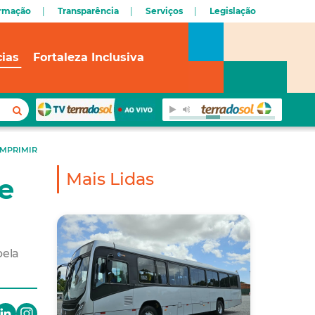
ormação
Transparência
Serviços
Legislação
cias
Fortaleza Inclusiva
IMPRIMIR
Mais Lidas
e
pela