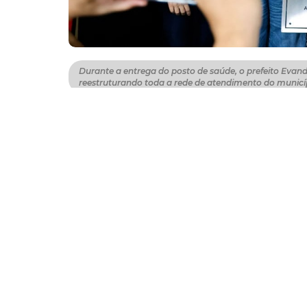
Durante a entrega do posto de saúde, o prefeito Evand
reestruturando toda a rede de atendimento do municípi
A Prefeitura de Fortaleza entregou, nesta se
Barra do Ceará, totalmente requalificado. A
(Seinf), recebeu investimento de aproxima
completa da estrutura da unidade, com melh
acessibilidade dos usuários. Na ocasião, o p
melhorar a saúde de Fortaleza, reestrutura
"Este é mais um equipamento de saúde requ
da Barra do Ceará e adjacências. Os númer
saúde como prioridade absoluta, com plane
e serviços cada vez mais qualificados para a