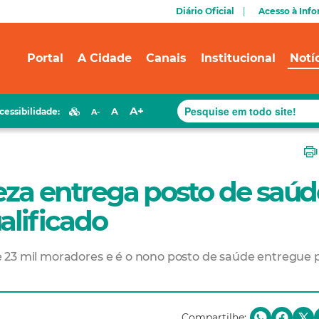
Diário Oficial
Acesso à Inf
Portal
A Cidade
Canais
Institucional
Notí
A+
A
cessibilidade:
A-
leza entrega posto de saúd
alificado
 23 mil moradores e é o nono posto de saúde entregue 
Compartilhe: