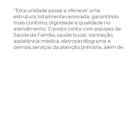
“Esta unidade passa a oferecer uma
estrutura totalmente renovada, garantindo
mais conforto, dignidade e qualidade no
atendimento. O posto conta com equipes de
Saúde da Família, saúde bucal, vacinação,
assistência médica, eletrocardiograma e
demais serviços da atenção primária, além de
estar com o abastecimento de
medicamentos e vacinas regularizado para
atender a população com mais eficiência”,
afirmou.
A secretária municipal da Saúde (SMS), Riane
Azevedo, ressaltou que a entrega faz parte
do processo de fortalecimento da atenção
primária em Fortaleza.
“Estamos entregando mais um equipamento
de saúde requalificado, ampliando o acesso
da população a um atendimento mais