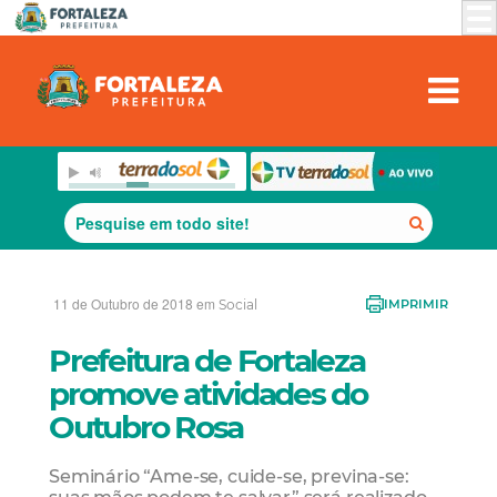
11 de Outubro de 2018 em
Social
IMPRIMIR
Prefeitura de Fortaleza
promove atividades do
Outubro Rosa
Seminário “Ame-se, cuide-se, previna-se: