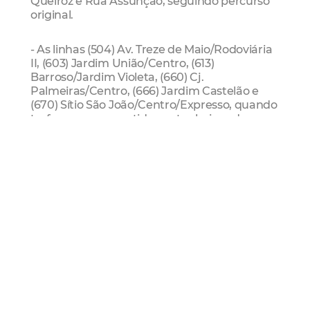
Queiroz e Rua Assunção, seguindo percurso
original.
- As linhas (504) Av. Treze de Maio/Rodoviária
II, (603) Jardim União/Centro, (613)
Barroso/Jardim Violeta, (660) Cj.
Palmeiras/Centro, (666) Jardim Castelão e
(670) Sítio São João/Centro/Expresso, quando
trafegarem no sentido centro bairro, devem
trafegar pelas ruas Solon Pinheiro, Av. Duque
de Caxias e Av. Visconde do Rio branco,
seguindo o itinerário oficial.
- As linhas (600) Messejana/Centro/Frei Cirilo,
(604) Dias Macedo/Centro, (633)
Passaré/Centro, (650) Messejana/Centro/BR
Nova/Expresso e (665) Messejana/Centro
(Corujão), quando trafegarem no sentido
centro/bairro, devem seguir pela Rua Rocha
Lima, Rua Dona Leopoldina, Av. Heráclito
Graça, Av. Duque de Caxias, Terminal Coração
de Jesus e Rua Pedro I.