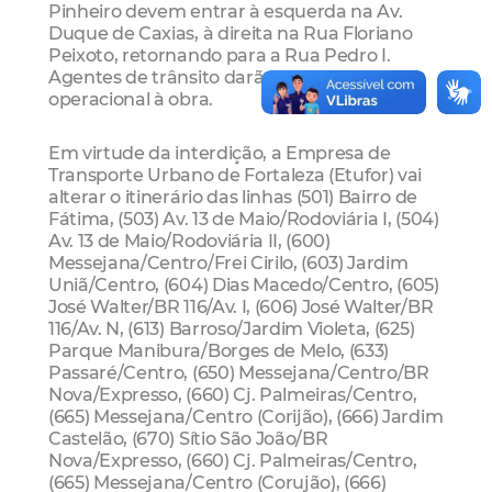
Pinheiro devem entrar à esquerda na Av.
Duque de Caxias, à direita na Rua Floriano
Peixoto, retornando para a Rua Pedro I.
Agentes de trânsito darão suporte
operacional à obra.
Em virtude da interdição, a Empresa de
Transporte Urbano de Fortaleza (Etufor) vai
alterar o itinerário das linhas (501) Bairro de
Fátima, (503) Av. 13 de Maio/Rodoviária I, (504)
Av. 13 de Maio/Rodoviária II, (600)
Messejana/Centro/Frei Cirilo, (603) Jardim
Uniã/Centro, (604) Dias Macedo/Centro, (605)
José Walter/BR 116/Av. I, (606) José Walter/BR
116/Av. N, (613) Barroso/Jardim Violeta, (625)
Parque Manibura/Borges de Melo, (633)
Passaré/Centro, (650) Messejana/Centro/BR
Nova/Expresso, (660) Cj. Palmeiras/Centro,
(665) Messejana/Centro (Corijão), (666) Jardim
Castelão, (670) Sítio São João/BR
Nova/Expresso, (660) Cj. Palmeiras/Centro,
(665) Messejana/Centro (Corujão), (666)