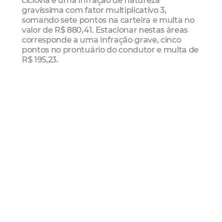
ciclovia é uma infração de natureza
gravíssima com fator multiplicativo 3,
somando sete pontos na carteira e multa no
valor de R$ 880,41. Estacionar nestas áreas
corresponde a uma infração grave, cinco
pontos no prontuário do condutor e multa de
R$ 195,23.
Ciclofaixa
Bicicleta
Segurança
Mobilidade
Mais Lidas