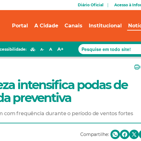
Diário Oficial
Acesso à Inf
Portal
A Cidade
Canais
Institucional
Notí
A+
A
cessibilidade:
A-
eza intensifica podas de
a preventiva
em com frequência durante o período de ventos fortes
Compartilhe: