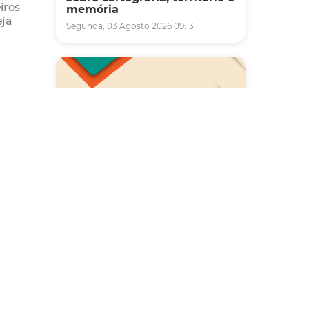
iros
memória
eja
Segunda, 03 Agosto 2026 09:13
Saúde
Carreta da Saúde da Mulher
vai ofertar cerca de 2 mil
atendimentos ginecológicos
e de mamas em Fortaleza
durante o mês de agosto
Quinta, 06 Agosto 2026 08:43