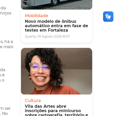
 da
rviços
Mobilidade
Novo modelo de ônibus
automático entra em fase de
testes em Fortaleza
Quarta, 05 Agosto 2026 16:07
s, há a
os mais
 da
o é
s o
s
Cultura
Vila das Artes abre
em ser
inscrições para minicurso
. No
sobre cartografia, território e