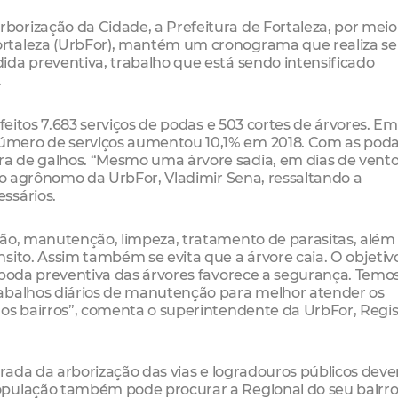
orização da Cidade, a Prefeitura de Fortaleza, por meio
rtaleza (UrbFor), mantém um cronograma que realiza se
ida preventiva, trabalho que está sendo intensificado
.
feitos 7.683 serviços de podas e 503 cortes de árvores. Em
mero de serviços aumentou 10,1% em 2018. Com as poda
a de galhos. “Mesmo uma árvore sadia, em dias de vent
iro agrônomo da UrbFor, Vladimir Sena, ressaltando a
ssários.
ção, manutenção, limpeza, tratamento de parasitas, além
sito. Assim também se evita que a árvore caia. O objetiv
 poda preventiva das árvores favorece a segurança. Temo
rabalhos diários de manutenção para melhor atender os
 os bairros”, comenta o superintendente da UrbFor, Regi
irada da arborização das vias e logradouros públicos dev
opulação também pode procurar a Regional do seu bairro