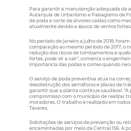
Para garantir a manutenção adequada da arb
Autarquia de Urbanismo e Paisagismo de Fo
de poda e corte de árvores caídas como med
atualmente devido a época de ventos fortes
No período de janeiro a julho de 2018, foram 
comparação ao mesmo período de 2017, o nú
redução dos riscos de tombamentos e quebr
fortes, pode vir a cair", comenta o engenhe
importância das podas e cortes quando nece
O serviço de poda preventiva atua na corre
desobstrução dos semáforos e placas de trân
garantir que a planta continue saudável. “A
compromisso com o município de realizar t
moradores. O trabalho é realizado em todos
Tavares.
Solicitações de serviços de prevenção ou ret
encaminhadas por meio da Central 156. A p