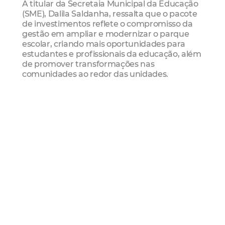
A titular da Secretaia Municipal da Educação
(SME), Dalila Saldanha, ressalta que o pacote
de investimentos reflete o compromisso da
gestão em ampliar e modernizar o parque
escolar, criando mais oportunidades para
estudantes e profissionais da educação, além
de promover transformações nas
comunidades ao redor das unidades.
“Nosso compromisso é a redução do impacto
das desigualdades por meio da educação.
Com as melhorias estruturais na Rede
Municipal de Ensino, conseguimos impactar
diretamente mais de 72,7 mil estudantes,
além dos profissionais da educação. Então,
há um retorno relevante de oportunidades,
de aprendizado, na oferta de vagas, na
política de tempo integral, além do conforto e
bem-estar da comunidade escolar. Este é um
compromisso assumido desde o plano de
governo do prefeito Sarto e que tem
norteado nossas ações nestes quatro anos”,