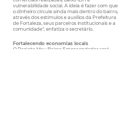
vulnerabilidade social. A ideia é fazer com que
o dinheiro circule ainda mais dentro do bairro,
através dos estímulos e auxílios da Prefeitura
de Fortaleza, seus parceiros institucionais e a
comunidade", enfatiza o secretário.
Fortalecendo economias locais
O Projeto Meu Bairro Empreendedor será
iniciado com dois pilotos: um no Bom Jardim
e outro no Vicente Pinzon (Grande Mucuripe).
No bairro Bom Jardim já foi realizado um
diagnóstico econômico, onde foi verificado o
que já existe de economia local e de ações de
empreendedorismo. Também foi estudado o
que pode ser feito para ampliá-las, além da
analisado quais tipos de produção e grau de
cooperação existentes entre os negócios.
O Bom Jardim receberá o primeiro Centro de
Referência do Empreendedor, que contará
com atendimentos voltados para