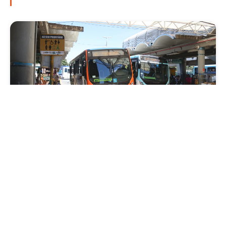
Mobilidade
Prefeitura de Fortaleza amplia linha de
ônibus com nova conexão direta entre os
Terminais Conjunto Ceará e Parangaba
Sexta, 31 Julho 2026 09:12