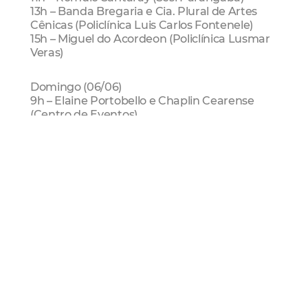
13h – Banda Bregaria e Cia. Plural de Artes
Cênicas (Policlínica Luis Carlos Fontenele)
15h – Miguel do Acordeon (Policlínica Lusmar
Veras)
Domingo (06/06)
9h – Elaine Portobello e Chaplin Cearense
(Centro de Eventos)
11h – Yane Caracas e Eflém - O Mágico
(Castelão)
13h – Marília Lima (Riomar Papicu)
15h – Márcio Bryan (Riomar Kennedy)
VacinArte
Show
Vacina
Mais Lidas