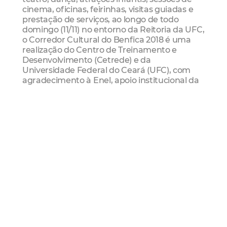
cinema, oficinas, feirinhas, visitas guiadas e
prestação de serviços, ao longo de todo
domingo (11/11) no entorno da Reitoria da UFC,
o Corredor Cultural do Benfica 2018 é uma
realização do Centro de Treinamento e
Desenvolvimento (Cetrede) e da
Universidade Federal do Ceará (UFC), com
agradecimento à Enel, apoio institucional da
Secretaria da Cultura do Estado do Ceará
(Secult-CE) e da Secretaria Municipal da
Cultura de Fortaleza (Secultfor), e
organização da Maestria Comunicação e
Eventos.
Serviço
4ª Edição da Ciclofaixa Cultural
Data: Domingo (11/11)
Horário: das 8h às 12h
Local: Passeio Público, Fortaleza de Nossa
Senhora de Assunção, Observatório de
Fortaleza, Instituto do Ceará, Museu
do Humor Cearense e Reitoria da