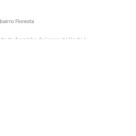
bairro Floresta
lado da Areninha da Lagoa do Urubu)