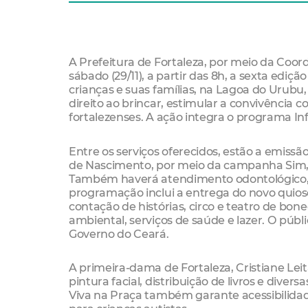
A Prefeitura de Fortaleza, por meio da Coor
sábado (29/11), a partir das 8h, a sexta ediç
crianças e suas famílias, na Lagoa do Urubu, 
direito ao brincar, estimular a convivência c
fortalezenses. A ação integra o programa Inf
Entre os serviços oferecidos, estão a emissão
de Nascimento, por meio da campanha Sim, e
Também haverá atendimento odontológico, v
programação inclui a entrega do novo quiosq
contação de histórias, circo e teatro de bon
ambiental, serviços de saúde e lazer. O públ
Governo do Ceará.
A primeira-dama de Fortaleza, Cristiane Leit
pintura facial, distribuição de livros e dive
Viva na Praça também garante acessibilidad