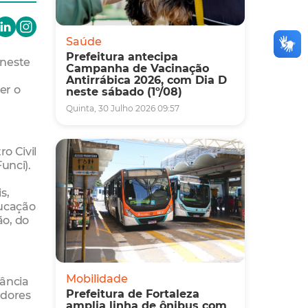
Saúde
Prefeitura antecipa
 neste
Campanha de Vacinação
Antirrábica 2026, com Dia D
er o
neste sábado (1º/08)
Quinta, 30 Julho 2026 09:57
o Civil
unci).
s,
ducação
ão, do
Mobilidade
fância
Prefeitura de Fortaleza
adores
amplia linha de ônibus com