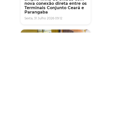
nova conexão direta entre os
Terminais Conjunto Ceará e
Parangaba
Sexta, 31 Julho 2026 09:12
Fiscalização
Agefis apreende cerca de
duas toneladas de alimentos
impróprios para consumo
em supermercado de
Messejana
Quinta, 30 Julho 2026 13:01