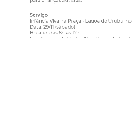
para crianças autistas.
Serviço
Infância Viva na Praça - Lagoa do Urubu, no 
Data: 29/11 (sábado)
Horário: das 8h às 12h
Local: Lagoa do Urubu (Rua Carnaubal, ao 
fortaleza inclusiva