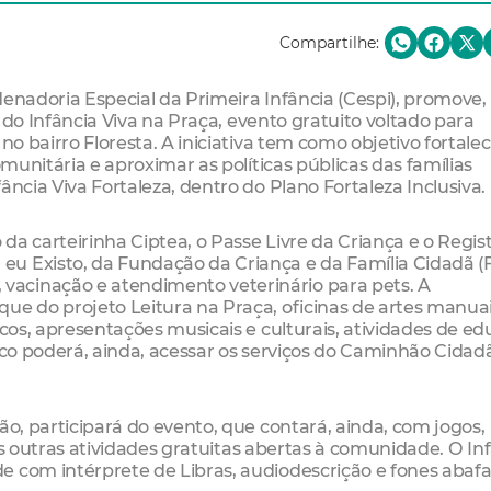
Compartilhe:
denadoria Especial da Primeira Infância (Cespi), promove,
ão do Infância Viva na Praça, evento gratuito voltado para
no bairro Floresta. A iniciativa tem como objetivo fortalec
omunitária e aproximar as políticas públicas das famílias
ância Viva Fortaleza, dentro do Plano Fortaleza Inclusiva.
 da carteirinha Ciptea, o Passe Livre da Criança e o Registr
u Existo, da Fundação da Criança e da Família Cidadã (F
acinação e atendimento veterinário para pets. A
ue do projeto Leitura na Praça, oficinas de artes manuai
ecos, apresentações musicais e culturais, atividades de e
ico poderá, ainda, acessar os serviços do Caminhão Cidad
ão, participará do evento, que contará, ainda, com jogos,
rsas outras atividades gratuitas abertas à comunidade. O In
e com intérprete de Libras, audiodescrição e fones abaf