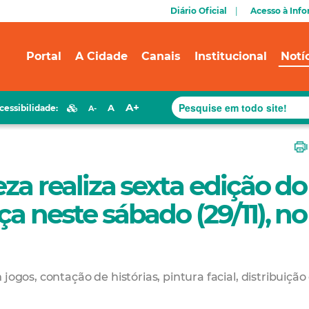
Diário Oficial
Acesso à Inf
Portal
A Cidade
Canais
Institucional
Notí
A+
A
cessibilidade:
A-
eza realiza sexta edição do
ça neste sábado (29/11), no
jogos, contação de histórias, pintura facial, distribuição