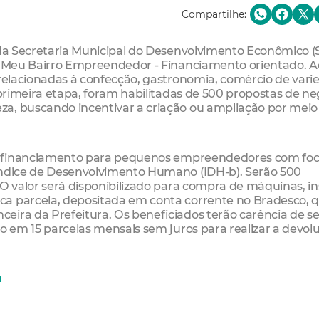
Compartilhe:
 da Secretaria Municipal do Desenvolvimento Econômico (
to Meu Bairro Empreendedor - Financiamento orientado. A
 relacionadas à confecção, gastronomia, comércio de vari
 primeira etapa, foram habilitadas de 500 propostas de ne
a, buscando incentivar a criação ou ampliação por meio
 em financiamento para pequenos empreendedores com fo
 Índice de Desenvolvimento Humano (IDH-b). Serão 500
 O valor será disponibilizado para compra de máquinas, 
a parcela, depositada em conta corrente no Bradesco, q
ira da Prefeitura. Os beneficiados terão carência de se
do em 15 parcelas mensais sem juros para realizar a devol
a