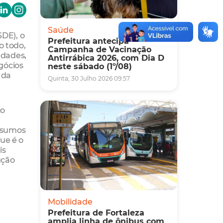
Saúde
SDE), o
Prefeitura antecipa
o todo,
Campanha de Vacinação
edades,
Antirrábica 2026, com Dia D
gócios
neste sábado (1º/08)
 da
Quinta, 30 Julho 2026 09:57
co
insumos
ue é o
is
ução
Mobilidade
Prefeitura de Fortaleza
amplia linha de ônibus com