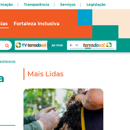
ormação
Transparência
Serviços
Legislação
cias
Fortaleza Inclusiva
IMPRIMIR
Mais Lidas
a