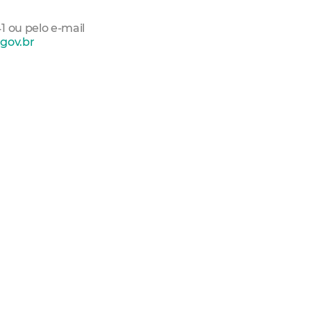
1 ou pelo e-mail
gov.br
airro Empreendedor