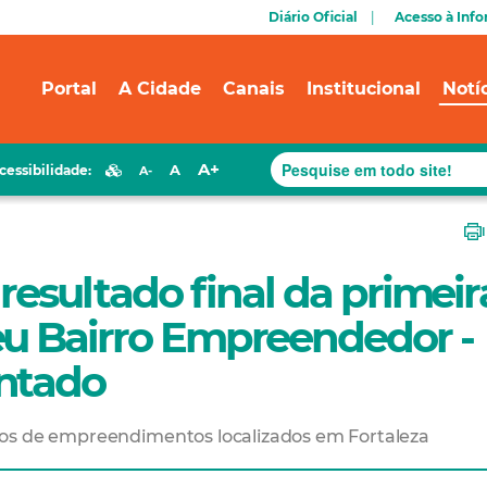
Diário Oficial
Acesso à Inf
Portal
A Cidade
Canais
Institucional
Notí
A+
A
cessibilidade:
A-
 resultado final da primeir
eu Bairro Empreendedor -
ntado
ios de empreendimentos localizados em Fortaleza