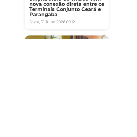
nova conexão direta entre os
Terminais Conjunto Ceará e
Parangaba
Sexta, 31 Julho 2026 09:12
Fiscalização
Agefis apreende cerca de
duas toneladas de alimentos
impróprios para consumo
em supermercado de
Messejana
Quinta, 30 Julho 2026 13:01