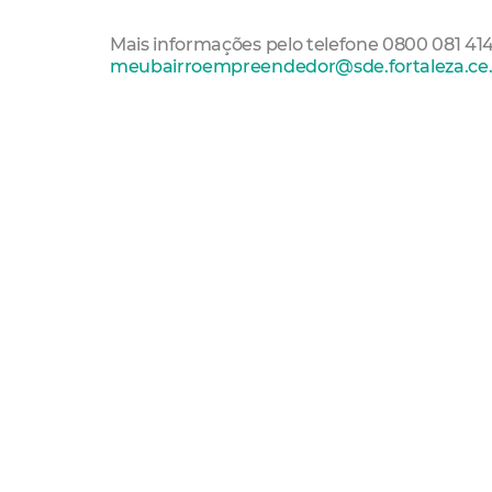
Mais informações pelo telefone 0800 081 414
meubairroempreendedor@sde.fortaleza.ce.
Economia
Sde
SDE Fortaleza
Financiamento
B