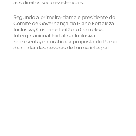
aos direitos socioassistenciais.
Segundo a primeira-dama e presidente do
Comitê de Governança do Plano Fortaleza
Inclusiva, Cristiane Leitão, o Complexo
Intergeracional Fortaleza Inclusiva
representa, na prática, a proposta do Plano
de cuidar das pessoas de forma integral.
"Pensamos em todas as fases da vida e nas
diferentes necessidades das famílias, com
espaços voltados para a primeira infância,
pessoas idosas, pessoas com deficiência,
fortalecimento da parentalidade e
autonomia econômica. É um equipamento
pensado para acolher, apoiar e promover
mais qualidade de vida para toda a
comunidade”, reforçou a primeira-dama.