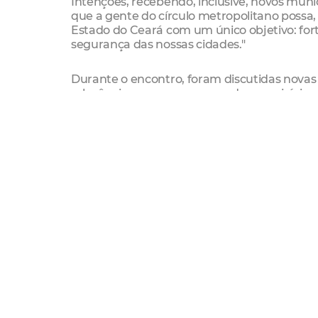
Intenções, recebendo, inclusive, novos munic
que a gente do círculo metropolitano possa,
Estado do Ceará com um único objetivo: forta
segurança das nossas cidades."
Durante o encontro, foram discutidas novas 
relevância para a segurança dos municípios
e futuras capacitações que serão disponibi
Ainda durante o evento, o secretário de Segu
apresentação sobre o funcionamento da Pat
Estiveram presentes no evento o vice-prefei
de Aquiraz, Cascavel, Eusébio, Horizonte, I
Gonçalo do Amarante, Trairi, que fazem part
Sesec
Gmf
segurança cidadã
Integração
regiã