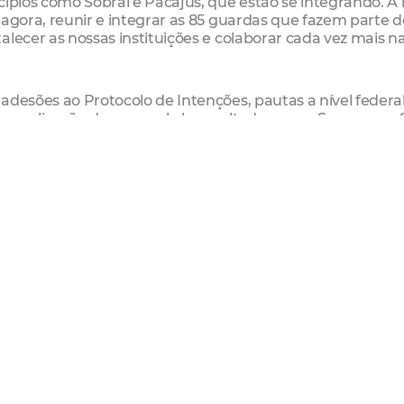
ípios como Sobral e Pacajus, que estão se integrando. A 
 agora, reunir e integrar as 85 guardas que fazem parte d
lecer as nossas instituições e colaborar cada vez mais n
adesões ao Protocolo de Intenções, pautas a nível feder
, a realização de um workshop voltado para a Segurança
lizadas pela Academia da Segurança Cidadã (Amsec) da Se
rança e Trânsito de Itaitinga, Deladier Feitosa, realizou 
rulha Maria da Penha em seu município.
to de Caucaia, Deuzinho Filho, e representantes dos muni
taitinga, Maracanaú, Maranguape, Pacatuba, Paracuru, Sã
e do Protocolo e, como convidados, Pacajus e Sobral.
ometropolitanadefortaleza