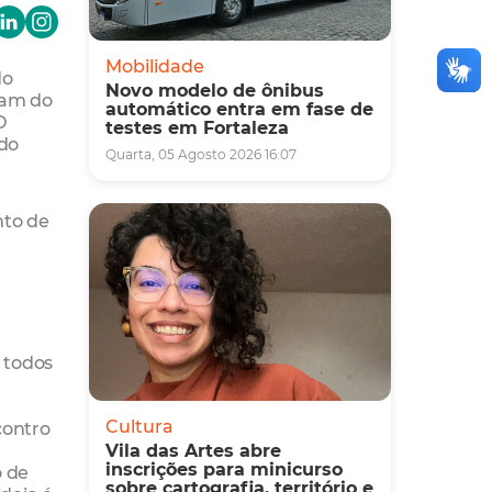
Mobilidade
do
Novo modelo de ônibus
aram do
automático entra em fase de
O
testes em Fortaleza
 do
Quarta, 05 Agosto 2026 16:07
nto de
a todos
Cultura
contro
Vila das Artes abre
inscrições para minicurso
o de
sobre cartografia, território e