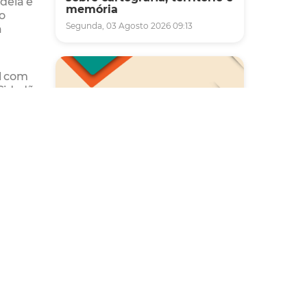
ideia é
memória
o
Segunda, 03 Agosto 2026 09:13
a
al com
 Cidadã
sec.
uma
cípios
o
Saúde
Carreta da Saúde da Mulher
vai ofertar cerca de 2 mil
atendimentos ginecológicos
e de mamas em Fortaleza
durante o mês de agosto
Quinta, 06 Agosto 2026 08:43