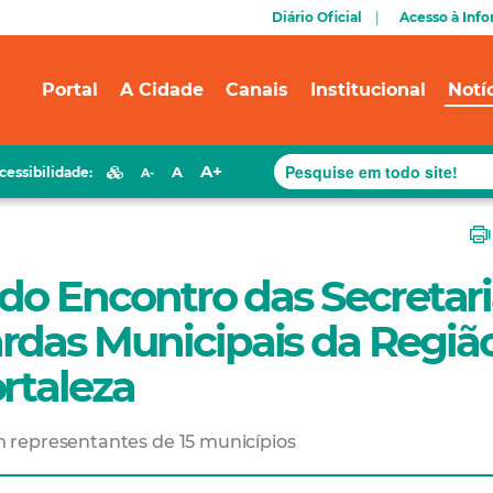
Diário Oficial
Acesso à Inf
Portal
A Cidade
Canais
Institucional
Notí
A+
A
cessibilidade:
A-
 do Encontro das Secretar
rdas Municipais da Regiã
rtaleza
 representantes de 15 municípios