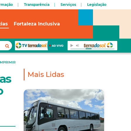
ormação
Transparência
Serviços
Legislação
cias
Fortaleza Inclusiva
IMPRIMIR
Mais Lidas
ias
o