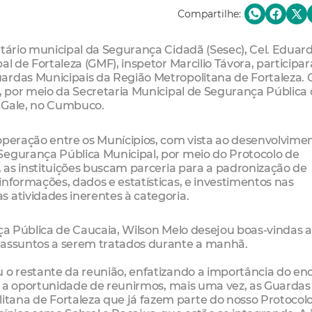
Compartilhe:
etário municipal da Segurança Cidadã (Sesec), Cel. Eduar
al de Fortaleza (GMF), inspetor Marcilio Távora, particip
ardas Municipais da Região Metropolitana de Fortaleza. 
a, por meio da Secretaria Municipal de Segurança Pública
a Gale, no Cumbuco.
operação entre os Munícipios, com vista ao desenvolvime
Segurança Pública Municipal, por meio do Protocolo de
 as instituições buscam parceria para a padronização de
informações, dados e estatísticas, e investimentos nas
 atividades inerentes à categoria.
nça Pública de Caucaia, Wilson Melo desejou boas-vindas 
 assuntos a serem tratados durante a manhã.
 o restante da reunião, enfatizando a importância do en
os a oportunidade de reunirmos, mais uma vez, as Guardas
tana de Fortaleza que já fazem parte do nosso Protocol