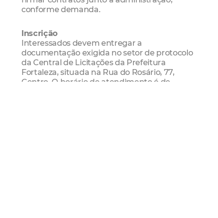
conforme demanda.
Inscrição
Interessados devem entregar a
documentação exigida no setor de protocolo
da Central de Licitações da Prefeitura
Fortaleza, situada na Rua do Rosário, 77,
Centro. O horário de atendimento é de
segunda a sexta-feira, das 8h às 12h e das 13h
às 17h.
Serviço
Inscrições: Até 19 de junho deste ano
Local: Central de Licitações da Prefeitura
Fortaleza
Endereço: Rua do Rosário, 77, Centro
Horário: Das 8h às 12h e das 13h às 17h
Mais informações: (85) 3105.1339