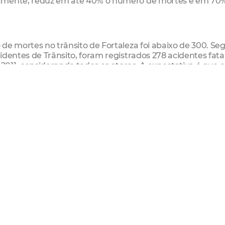
tamente, reduz em até 40% o número de mortes e em 70
de mortes no trânsito de Fortaleza foi abaixo de 300. S
dentes de Trânsito, foram registrados 278 acidentes fata
011, considerando todos os atores. A expectativa é que 
ações educativas, de fiscalização e de engenharia de tráfe
com Rua Major Virgílio Borba - 8h
 partir de 14h
or Pompeu e a Av. Tristão Gonçalves – 9h