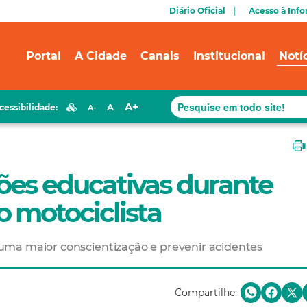
Diário Oficial
Acesso à Inf
Portal
A Cidade
Canais
Institucional
Notí
A+
A
cessibilidade:
A-
ções educativas durante
 motociclista
uma maior conscientização e prevenir acidentes
Compartilhe: