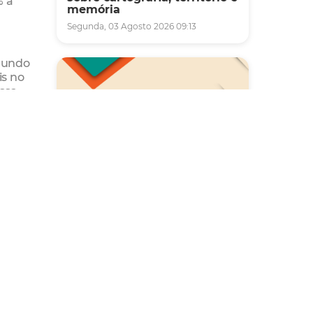
% a
memória
Segunda, 03 Agosto 2026 09:13
egundo
is no
essa
go vêm
Saúde
Carreta da Saúde da Mulher
vai ofertar cerca de 2 mil
atendimentos ginecológicos
e de mamas em Fortaleza
durante o mês de agosto
Quinta, 06 Agosto 2026 08:43