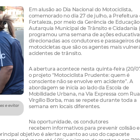
Em alusão ao Dia Nacional do Motociclista,
comemorado no dia 27 de julho, a Prefeitura
Fortaleza, por meio da Gerência de Educação
Autarquia Municipal de Trânsito e Cidadania 
programou uma semana de ações educativa
direcionadas aos condutores e passageiros d
motocicletas que são os agentes mais vulnerá
acidentes de trânsito.
A abertura acontece nesta quinta-feira (20/0
o projeto “Motociclista Prudente: quem é
consciente não se envolve em acidente”. A
abordagem se inicia ao lado da Escola de
Mobilidade Urbana, na Via Expressa com Rua
Virgílio Borba, mas se repete durante toda a
semana em locais diferentes.
s e evitar
Na oportunidade, os condutores
recebem informativos para prevenir colisão e
incipal objetivo é alertar quanto ao uso do capacete