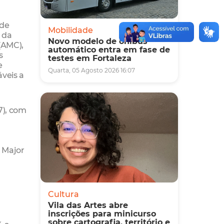
 de
Mobilidade
 da
Novo modelo de ônibus
(AMC),
automático entra em fase de
s
testes em Fortaleza
e
Quarta, 05 Agosto 2026 16:07
veis a
7), com
 Major
Cultura
Vila das Artes abre
inscrições para minicurso
sobre cartografia, território e