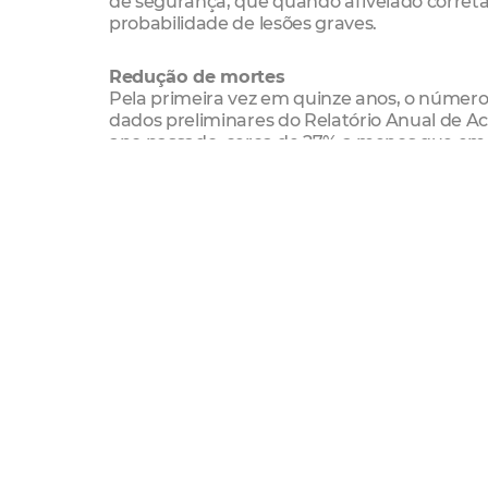
de segurança, que quando afivelado corre
probabilidade de lesões graves.
Redução de mortes
Pela primeira vez em quinze anos, o número 
dados preliminares do Relatório Anual de Aci
ano passado, cerca de 27% a menos que em 2
estatística ainda reduza mais. Por isso, as 
sendo intensificadas.
Confira a programação:
Quinta-Feira (20/07)
Escola de Mobilidade Urbana – Via Expressa 
Sexta-Feira (21/07)
Av. Godofredo Maciel (no recuo da Lagoa) – a
Sábado (22/07)
Rua Clarindo de Queiroz – entre a Rua Senad