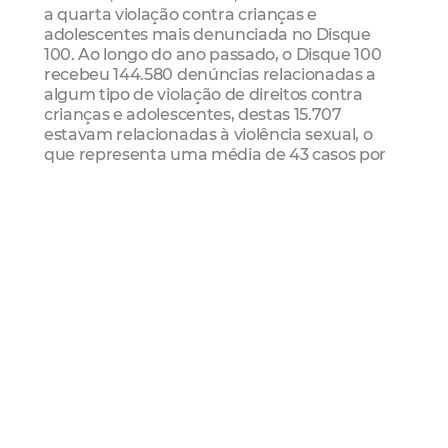
a quarta violação contra crianças e
adolescentes mais denunciada no Disque
100. Ao longo do ano passado, o Disque 100
recebeu 144.580 denúncias relacionadas a
algum tipo de violação de direitos contra
crianças e adolescentes, destas 15.707
estavam relacionadas à violência sexual, o
que representa uma média de 43 casos por
dia.
Rede Aquarela
Promovido pela Funci, o Programa Rede
Aquarela desenvolve ações de
enfrentamento à violência sexual contra
crianças e adolescentes, sendo responsável
por promover e articular atividades de
prevenção, atendimento especializado,
mobilização e articulação comunitária, em
parceria com as instituições que compõem os
eixos de promoção, defesa e controle social
do Sistema de Garantia de Direitos.