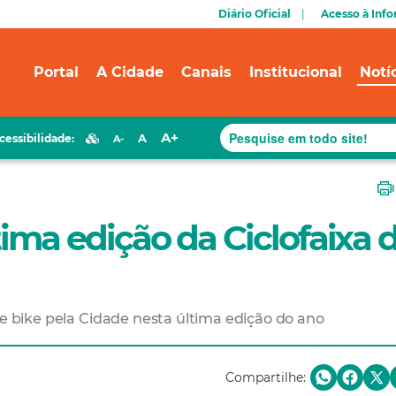
Diário Oficial
Acesso à Inf
Portal
A Cidade
Canais
Institucional
Notí
A+
A
cessibilidade:
A-
ltima edição da Ciclofaixa 
de bike pela Cidade nesta última edição do ano
Compartilhe: