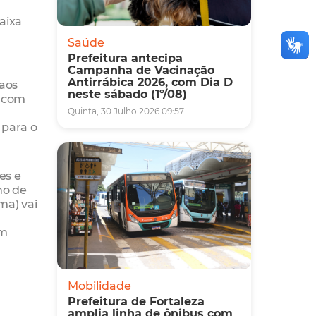
aixa
Saúde
Prefeitura antecipa
Campanha de Vacinação
Antirrábica 2026, com Dia D
 aos
neste sábado (1º/08)
o com
Quinta, 30 Julho 2026 09:57
 para o
es e
no de
ma) vai
ém
Mobilidade
Prefeitura de Fortaleza
amplia linha de ônibus com