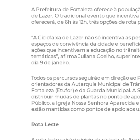
A Prefeitura de Fortaleza oferece à populaçã
de Lazer. O tradicional evento que incentiva
oferecerá, de 6h às 12h, três opções de rota 
“A Ciclofaixa de Lazer não só incentiva as 
espaços de convivência da cidade e benefic
ações que incentivam a educação no trânsito 
temáticas”, afirma Juliana Coelho, superin
dia 9 de janeiro.
Todos os percursos seguirão em direção ao P
orientadores da Autarquia Municipal de Trâ
Fortaleza (Etufor) e da Guarda Municipal. A
distribuir mudas de plantas no ponto de ap
Público, a Igreja Nossa Senhora Aparecida 
estão mantidas como pontos de apoio aos us
Rota Leste
A rota leste sairá do início da ciclovia da 