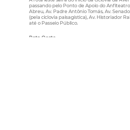
passando pelo Ponto de Apoio do Anfiteatro
Abreu, Av. Padre Antônio Tomás, Av. Senador V
(pela ciclovia paisagística), Av. Historiado
até o Passeio Público.
Rota Oeste
A rota oeste vai ligar a Praça Jonas Freita
no bairro São Gerardo, ao Passeio Público. O
Menezes, Rua Justiniano de Serpa, Av. Domin
Beira-Mar (ciclovia paisagística) onde se con
Rota Sul
A rota sul vai ligar a Praça da Igreja Nossa
percurso partirá da Av. Professor Gomes de 
Expedicionários, Rua Barão do Rio Branco, 
direção a Av. Beira-Mar (ciclovia paisagística
paisagística), se conectará com a rota leste,