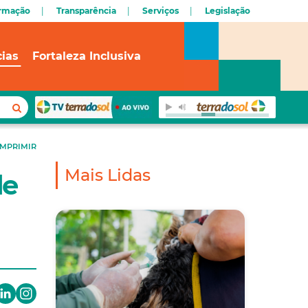
ormação
Transparência
Serviços
Legislação
cias
Fortaleza Inclusiva
IMPRIMIR
Mais Lidas
de