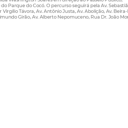
 do Parque do Cocó. O percurso seguirá pela Av. Sebasti
irgílio Távora, Av. Antônio Justa, Av. Abolição, Av. Beira
r Raimundo Girão, Av. Alberto Nepomuceno, Rua Dr. João Mo
s, conhecida como Praça dos Animais ou Praça do North Sh
 circuito passará pela Rua Braz de Francesco, Av. Bezerra
gos Olímpio, Rua Carlos Vasconcelos, seguindo para a Av
ectará com a rota leste, em direção ao Passeio Público.
 Senhora Aparecida, no bairro Montese, ao Passeio Público.
Matos, Rua Jorge Dumar, Av. Eduardo Girão, Av. dos
Av. Domingos Olímpio, onde se conectará com a rota oest
), pela Rua Carlos Vasconcelos. A partir da Av. Beira-Mar (ci
 seguindo para o Passeio Público.