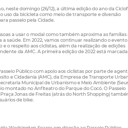
o, neste domingo (26/12), a última edição do ano da Ciclof
 o uso da bicicleta como meio de transporte e diversão
para passeio pela Cidade.
pessoas a usar o modal como também aproxima as famílias
ia a saúde. Em 2022, vamos continuar realizando o event
e o respeito aos ciclistas, além da realização de edições
tendente da AMC. A primeira edição de 2022 está marcada
asseio Público com apoio aos ciclistas por parte de agent
nsito e Cidadania (AMC), da Empresa de Transporte Urba
 Secretaria Municipal de Urbanismo e Meio Ambiente (Seu
oio montado no Anfiteatro do Parque do Cocó. O Passeio
e Praça Jonas de Freitas (atrás do North Shopping) tamb
uários de bike.
Avenida Washington Soares em direção ao Passeio Público,