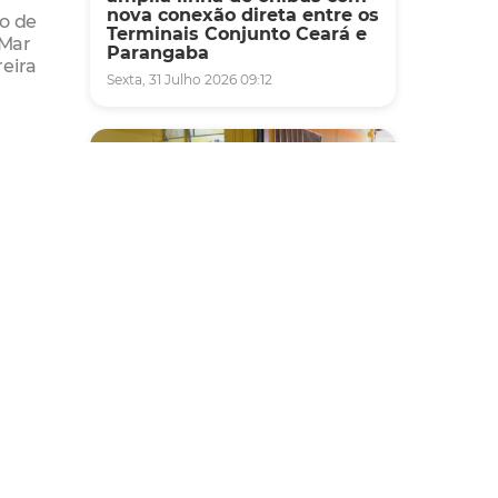
nova conexão direta entre os
ão de
Terminais Conjunto Ceará e
-Mar
Parangaba
reira
Sexta, 31 Julho 2026 09:12
opping,
 de
.
Fiscalização
 O
Agefis apreende cerca de
duas toneladas de alimentos
impróprios para consumo
e, em
em supermercado de
clovia
Messejana
Quinta, 30 Julho 2026 13:01