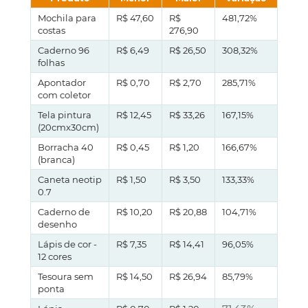
Mochila para
R$ 47,60
R$
481,72%
costas
276,90
Caderno 96
R$ 6,49
R$ 26,50
308,32%
folhas
Apontador
R$ 0,70
R$ 2,70
285,71%
com coletor
Tela pintura
R$ 12,45
R$ 33,26
167,15%
(20cmx30cm)
Borracha 40
R$ 0,45
R$ 1,20
166,67%
(branca)
Caneta neotip
R$ 1,50
R$ 3,50
133,33%
0.7
Caderno de
R$ 10,20
R$ 20,88
104,71%
desenho
Lápis de cor -
R$ 7,35
R$ 14,41
96,05%
12 cores
Tesoura sem
R$ 14,50
R$ 26,94
85,79%
ponta