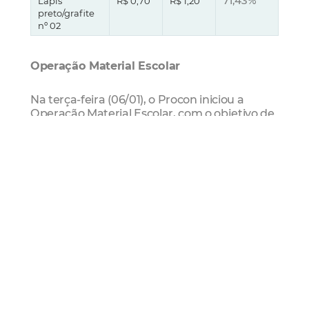
71,43%
Lápis
R$ 0,70
R$ 1,20
preto/grafite
nº 02
Operação Material Escolar
Na terça-feira (06/01), o Procon iniciou a
Operação Material Escolar, com o objetivo de
apurar denúncias de itens proibidos na listas
solicitadas pelas instituições de ensino. De
acordo com a Lei Federal nº 12.886/2013 (Lei
do material escolar), as escolas só podem
requisitar a pais e alunos itens de uso
individual e que tenham relação pedagógica
com o plano de ensino.
Lista exemplificativa com 77 itens
considerados de uso coletivo e que não
podem ser exigidos pelas escolas
O Procon já encontrou itens considerados