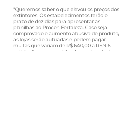
"Queremos saber o que elevou os preços dos
extintores. Os estabelecimentos terão o
prazo de dez dias para apresentar as
planilhas ao Procon Fortaleza. Caso seja
comprovado o aumento abusivo do produto,
as lojas serão autuadas e podem pagar
multas que variam de R$ 640,00 a R$ 9,6
milhões", esclareceu Cláudia Santos, diretora
geral do Procon Fortaleza.
A Diretora também pede que os
consumidores informem a abusividade de
preços e evitem comprar o equipamento em
ruas e cruzamento de semáforos. "O
consumidor não deve adquirir o extintor fora
dos estabelecimentos comerciais. É muito
importante exigir a nota fiscal do produto
para eventuais reclamações ou reparação de
danos", esclareceu Cláudia Santos.