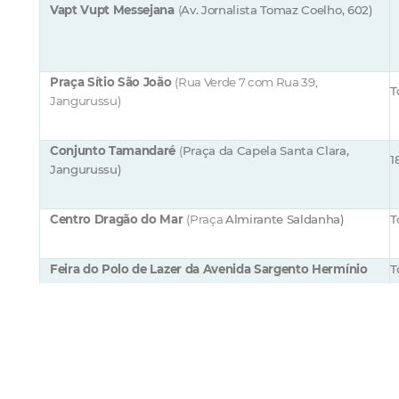
Vapt Vupt Messejana
(
Av. Jornalista Tomaz Coelho, 602)
Praça Sítio São João
(Rua Verde 7 com
R
ua 39,
T
Jangurussu
)
Conjunto
Tamandaré
(
Praça da Capela Santa Clara,
1
Jangurussu
)
Centro
Dragão do Mar
(
Praça
Almirante Saldanha)
T
Feira do Polo
de Lazer
da
Avenida
Sargento Hermínio
T