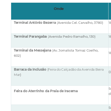
Onde
Terminal Antônio Bezerra
(
Avenida Cel. Carvalho, 3780)
1
Terminal Parangaba
(
Avenida Pedro Ramalho, 130)
1
Terminal da Messejana
(
Av. Jornalista Tomaz Coelho,
1
602)
Barraca da Inclusão
(Feira do Calçadão da Avenida Beira
D
M
ar
)
S
Feira d
o Aterrinho da
Praia de Iracema
d
S