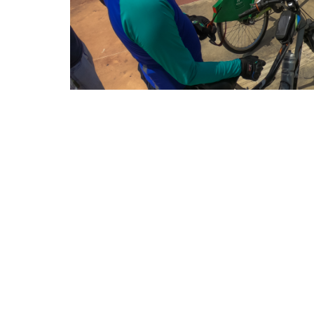
Os pontos de visitação estarão abertos ao público das
ciclísticos (Foto: Thiago Matine)
Mais uma edição da Ciclofaixa Cultural ocorr
que contempla exposições em equipamentos cu
pela Prefeitura de Fortaleza, por meio da Se
parceria com a Secretaria Municipal de Cons
Com ponto de concentração na Praça dos Már