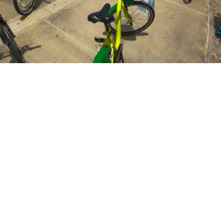
 8h às 12h, independentemente da participação dos visitantes em passeio
e, neste domingo (09/12), em Fortaleza. Com percurso cicl
lturais dos bairros Centro e Benfica, o projeto é reali
cretaria Municipal da Cultura de Fortaleza (Secultfor) em
ervação e Serviços Públicos (SCSP).
tires, situada no Passeio Público, o percurso desta ediç