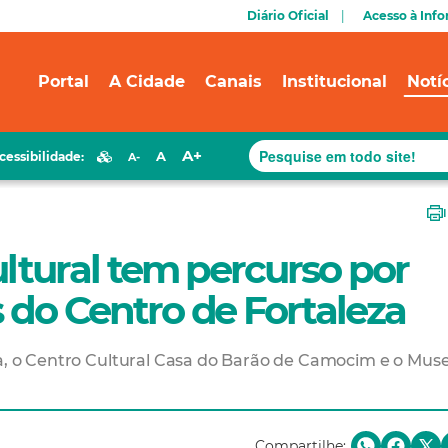
Diário Oficial
Acesso à Inf
Portal
A Cidade
Canais
Institucional
Notí
A+
A
cessibilidade:
A-
ultural tem percurso por
s do Centro de Fortaleza
ia, o Centro Cultural Casa do Barão de Camocim e o Mus
Compartilhe: