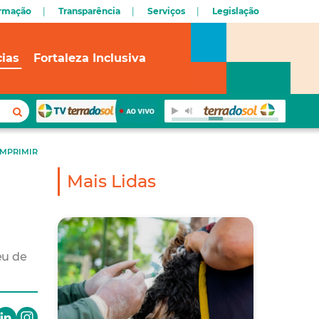
ormação
Transparência
Serviços
Legislação
cias
Fortaleza Inclusiva
IMPRIMIR
Mais Lidas
eu de