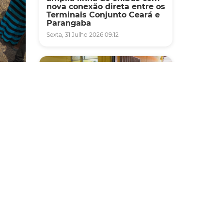
nova conexão direta entre os
Terminais Conjunto Ceará e
Parangaba
Sexta, 31 Julho 2026 09:12
s
Fiscalização
ístico
Agefis apreende cerca de
zado
duas toneladas de alimentos
impróprios para consumo
em supermercado de
Messejana
Quinta, 30 Julho 2026 13:01
ão