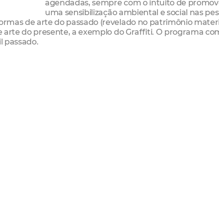
agendadas, sempre com o intuito de promov
uma sensibilização ambiental e social nas pes
formas de arte do passado (revelado no patrimônio materi
 de arte do presente, a exemplo do Graffiti. O programa c
il passado.
ordenadoria da Juventude é se aproximar dos jovens atra
atégia é exaltar as multifacetas do Graffiti - uma vez que 
rítica social e possui potencial econômico, mas também col