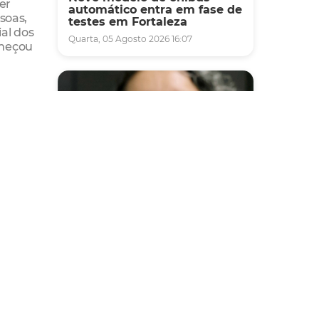
er
automático entra em fase de
soas,
testes em Fortaleza
al dos
Quarta, 05 Agosto 2026 16:07
omeçou
vés de
ele é
orir os
Saúde
Fortaleza terá seis postos de
saúde abertos neste sábado
e domingo (1º e 2/8) para
atendimento à população
Sexta, 31 Julho 2026 16:34