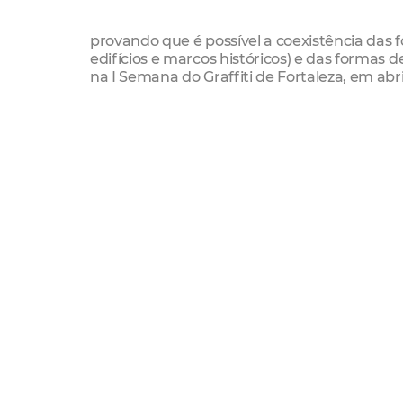
provando que é possível a coexistência das 
edifícios e marcos históricos) e das formas
na I Semana do Graffiti de Fortaleza, em abr
Neste eixo da arte urbana, o objetivo da Co
atividades descontraídas e instrutivas. A estr
arte urbana, atividade de lazer, veículo de c
muros da cidade, em todas as regionais.