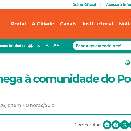
Diário Oficial
Acesso à Inf
Portal
A Cidade
Canais
Institucional
Notí
A+
A
cessibilidade:
A-
 chega à comunidade do P
26) e tem 40 horas/aula
Compartilhe: