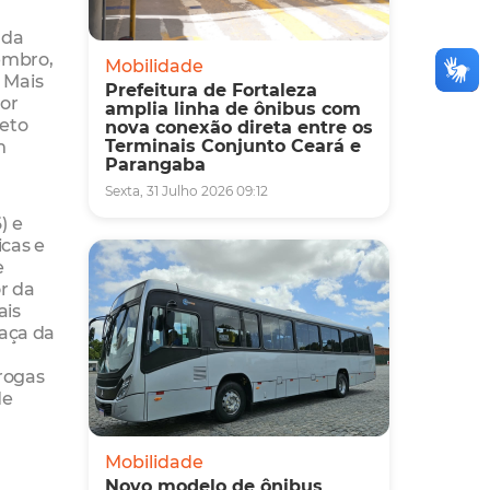
 da
embro,
Mobilidade
 Mais
Prefeitura de Fortaleza
por
amplia linha de ônibus com
jeto
nova conexão direta entre os
Terminais Conjunto Ceará e
m
Parangaba
Sexta, 31 Julho 2026 09:12
) e
icas e
e
r da
ais
raça da
rogas
de
Mobilidade
Novo modelo de ônibus