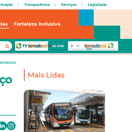
ormação
Transparência
Serviços
Legislação
cias
Fortaleza Inclusiva
IMPRIMIR
Mais Lidas
oço