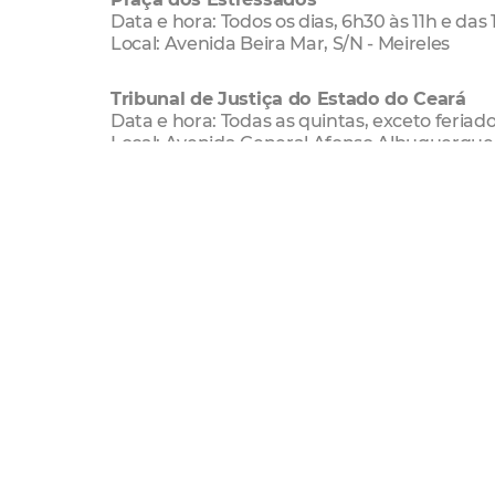
Data e hora: Todos os dias, 6h30 às 11h e das 
Local: Avenida Beira Mar, S/N - Meireles
Tribunal de Justiça do Estado do Ceará
Data e hora: Todas as quintas, exceto feriados
Local: Avenida General Afonso Albuquerque
Fórum Clóvis Beviláqua
Data e hora: Todas as terças, exceto feriados
Local: Rua Desembargador Floriano Benevid
Secretaria Municipal da Infraestrutura - Se
Data e hora: Todas as quintas, exceto feriado
Local: Avenida Deputado Paulino Rocha, 1343
Secretaria Municipal de Urbanismo e Mei
Data e hora: Todas as quintas, exceto feriado
Local: Avenida Deputado Paulino Rocha, 1343
Fórum das Turmas Recursais