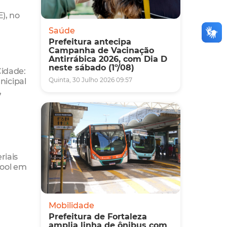
), no
m
Saúde
Prefeitura antecipa
Campanha de Vacinação
Antirrábica 2026, com Dia D
neste sábado (1º/08)
Cidade:
nicipal
Quinta, 30 Julho 2026 09:57
,
riais
cool em
Mobilidade
Prefeitura de Fortaleza
amplia linha de ônibus com