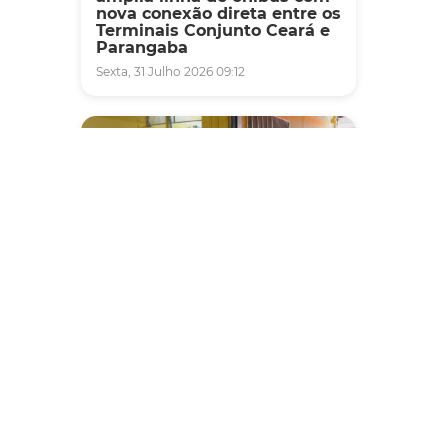
nova conexão direta entre os
Terminais Conjunto Ceará e
Parangaba
Sexta, 31 Julho 2026 09:12
Fiscalização
Agefis apreende cerca de
duas toneladas de alimentos
impróprios para consumo
em supermercado de
Messejana
Quinta, 30 Julho 2026 13:01