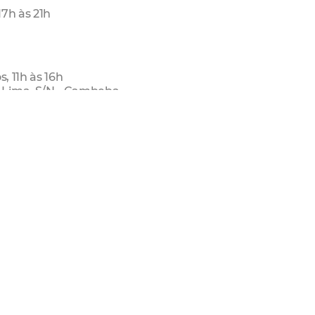
17h às 21h
, 11h às 16h
 Lima, S/N - Cambeba
, 8h às 17h
es Magalhães, 220 - Edson Queiroz
inf
s, 8h às 16h
 - Cajazeiras
o Ambiente - Seuma
s, 8h às 16h
 - Cajazeiras