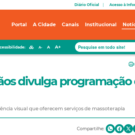
Diário Oficial
Acesso à Inf
Portal
A Cidade
Canais
Institucional
Notí
A+
A
cessibilidade:
A-
Mãos divulga programação
ciência visual que oferecem serviços de massoterapia
Compartilhe: