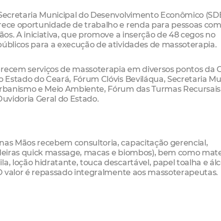
a Secretaria Municipal do Desenvolvimento Econômico (SDE
erece oportunidade de trabalho e renda para pessoas co
Mãos. A iniciativa, que promove a inserção de 48 cegos no
públicos para a execução de atividades de massoterapia.
erecem serviços de massoterapia em diversos pontos da 
do Estado do Ceará, Fórum Clóvis Beviláqua, Secretaria Mu
 Urbanismo e Meio Ambiente, Fórum das Turmas Recursais
Ouvidoria Geral do Estado.
 nas Mãos recebem consultoria, capacitação gerencial,
cadeiras quick massage, macas e biombos), bem como mate
a, loção hidratante, touca descartável, papel toalha e ál
. O valor é repassado integralmente aos massoterapeutas.