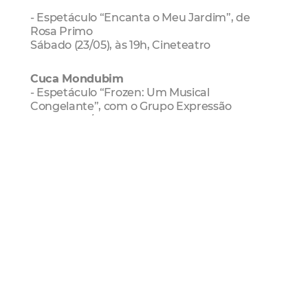
- Espetáculo “Encanta o Meu Jardim”, de
Rosa Primo
Sábado (23/05), às 19h, Cineteatro
Cuca Mondubim
- Espetáculo “Frozen: Um Musical
Congelante”, com o Grupo Expressão
Sábado (23/05), às 19h, Teatro
Cuca Jangurussu
- Encontros Musicais apresenta Mister Bobby
e Banda Revolução Reggaevolution
Sábado (23/05), às 19h, Anfiteatro
Serviço
- Cuca Barra
Endereço: Av. Presidente Castelo Branco,
6417 - Barra do Ceará
- Cuca Jangurussu
Endereço: Avenida Castelo de Castro com