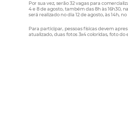
Por sua vez, serão 32 vagas para comercializ
4 e 8 de agosto, também das 8h às 16h30, na 
será realizado no dia 12 de agosto, às 14h, no
Para participar, pessoas físicas devem apre
atualizado, duas fotos 3x4 coloridas, foto 
para candidatos com deficiência.
Já para pessoas jurídicas, é necessário apre
(original e cópia), comprovante de endereço
representação por procurador, também será
documentos pessoais e comprovante de end
Mais informações podem ser obtidas diretam
pelo telefone (85) 9 9423-5452 (SER 1) ou (85)
Reforma da praça
Como parte dos preparativos para a Caminh
finalizando a reforma da praça do Santuário