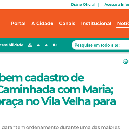
Diário Oficial
Acesso à Inf
Portal
A Cidade
Canais
Institucional
Notí
A+
A
cessibilidade:
A-
cebem cadastro de
 Caminhada com Maria;
praça no Vila Velha para
mal garantem ordenamento durante uma das maiores