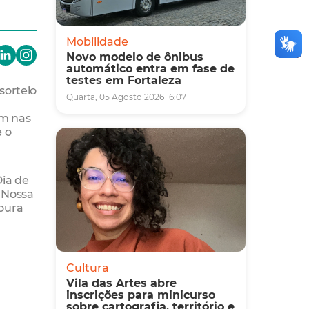
Mobilidade
Novo modelo de ônibus
automático entra em fase de
testes em Fortaleza
sorteio
Quarta, 05 Agosto 2026 16:07
em nas
e o
Dia de
 Nossa
Moura
Cultura
Vila das Artes abre
inscrições para minicurso
sobre cartografia, território e