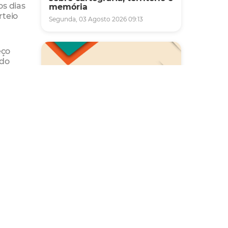
os dias
memória
rteio
Segunda, 03 Agosto 2026 09:13
eço
ado
e CPF
Saúde
nais ou
Carreta da Saúde da Mulher
vai ofertar cerca de 2 mil
atendimentos ginecológicos
e de mamas em Fortaleza
durante o mês de agosto
Quinta, 06 Agosto 2026 08:43
der,