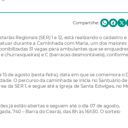
Compartilhe:
tarias Regionais (SER) 1 e 12, está realizando o cadastro e 
 atuar durante a Caminhada com Maria, um dos maiores
disponibilizadas 51 vagas para ambulantes que se enquadr
ros e churrasqueiras) e C (barracas desmontáveis), conform
ia 15 de agosto (sexta-feira), data em que se comemora o 
dade. O percurso da caminhada se inicia no Santuário de
rea da SER 1, e segue até a Igreja de Santa Edwiges, no 
ções já estão abertas e seguem até o dia 07 de agosto,
da, 740 – Barra do Ceará), das 8h às 16h30. O sorteio