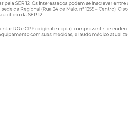
ar pela SER 12. Os interessados podem se inscrever entre 
sede da Regional (Rua 24 de Maio, nº 1255 – Centro). O so
 auditório da SER 12.
sentar RG e CPF (original e cópia), comprovante de ender
do equipamento com suas medidas, e laudo médico atualiz
sentar cartão CNPJ, contrato social ou último aditivo, RG 
 e duas fotos 3x4 do representante legal. Em caso de
 exigida procuração com firma reconhecida, além de
ereço do procurador.
ente nas centrais de acolhimento das respectivas Regio
 9 9203-9789 (SER 12)
ada com Maria, a Prefeitura de Fortaleza também está
 de Nossa Senhora da Assunção (Av. Dom Aloísio Lorschei