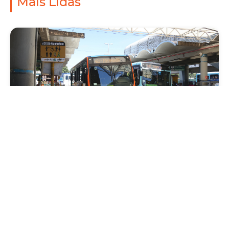
Mais Lidas
Mobilidade
Prefeitura de Fortaleza amplia linha de
ônibus com nova conexão direta entre os
Terminais Conjunto Ceará e Parangaba
Sexta, 31 Julho 2026 09:12