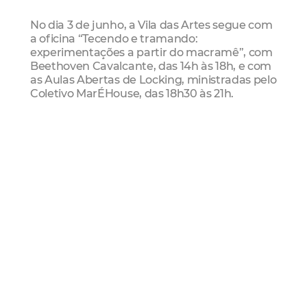
No dia 3 de junho, a Vila das Artes segue com
a oficina “Tecendo e tramando:
experimentações a partir do macramê”, com
Beethoven Cavalcante, das 14h às 18h, e com
as Aulas Abertas de Locking, ministradas pelo
Coletivo MarÉHouse, das 18h30 às 21h.
Exposições
Segue aberto à visitação, na Casa do Barão
de Camocim, o 77º Salão de Abril, que reúne
38 trabalhos em múltiplas manifestações de
artes visuais em torno do tema
“Acessibilidade Estética e Poética”, além de
três trabalhos do artista homenageado da
edição, o arquiteto e urbanista Campelo
Costa. A mostra tem curadoria assinada pelas
artistas e pesquisadoras Gislana Vale, Melissa
Alves, Eliana Amorim e Ana Lira.