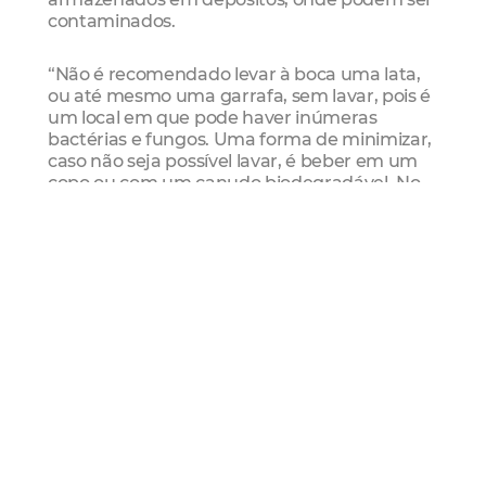
contaminados.
“Não é recomendado levar à boca uma lata,
ou até mesmo uma garrafa, sem lavar, pois é
um local em que pode haver inúmeras
bactérias e fungos. Uma forma de minimizar,
caso não seja possível lavar, é beber em um
copo ou com um canudo biodegradável. No
entanto, a forma mais segura é higienizar as
latas ou garrafas", orienta Eline.
Capacitações
Em fevereiro, a Coordenadoria de Vigilância
em Saúde, com o apoio da Escola de Saúde
Pública de Fortaleza (ESPFor) capacitou
vendedores ambulantes e permissionários
cadastrados que atuarão no Carnaval na
capital. Ao todo, 373 pessoas participaram do
treinamento, que abordou normas de
higiene, conservação e manuseio adequado