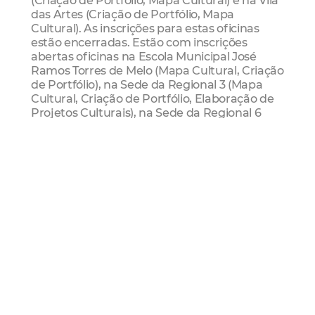
das Artes (Criação de Portfólio, Mapa
Cultural). As inscrições para estas oficinas
estão encerradas. Estão com inscrições
abertas oficinas na Escola Municipal José
Ramos Torres de Melo (Mapa Cultural, Criação
de Portfólio), na Sede da Regional 3 (Mapa
Cultural, Criação de Portfólio, Elaboração de
Projetos Culturais), na Sede da Regional 6
(Mapa Cultural, Criação de Portfólio,
Elaboração de Projetos Culturais), no Imparh
(Mapa Cultural, Elaboração de Projetos
Culturais), no Centro Cultural Canindezinho
(Mapa Cultural, Criação de Portfólio,
Elaboração de Projetos Culturais), no Cuca
Barra (Elaboração de Projetos Culturais), na
Escola Pública de Música de Fortaleza da Vila
das Artes (Elaboração de Projetos Culturais),
na Escola Prof. Francisco Mattos Dourado
(Elaboração de Projetos Culturais).
A programação das bibliotecas públicas
municipais traz a exposição dos símbolos da