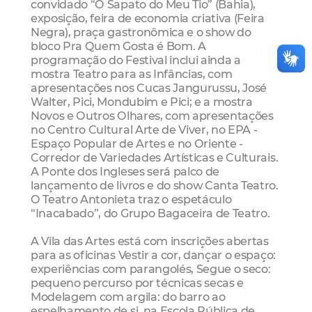
convidado “O Sapato do Meu Tio” (Bahia),
exposição, feira de economia criativa (Feira
Negra), praça gastronômica e o show do
bloco Pra Quem Gosta é Bom. A
programação do Festival inclui ainda a
mostra Teatro para as Infâncias, com
apresentações nos Cucas Jangurussu, José
Walter, Pici, Mondubim e Pici; e a mostra
Novos e Outros Olhares, com apresentações
no Centro Cultural Arte de Viver, no EPA -
Espaço Popular de Artes e no Oriente -
Corredor de Variedades Artísticas e Culturais.
A Ponte dos Ingleses será palco de
lançamento de livros e do show Canta Teatro.
O Teatro Antonieta traz o espetáculo
“Inacabado”, do Grupo Bagaceira de Teatro.
A Vila das Artes está com inscrições abertas
para as oficinas Vestir a cor, dançar o espaço:
experiências com parangolés, Segue o seco:
pequeno percurso por técnicas secas e
Modelagem com argila: do barro ao
espelhamento de si, na Escola Pública de