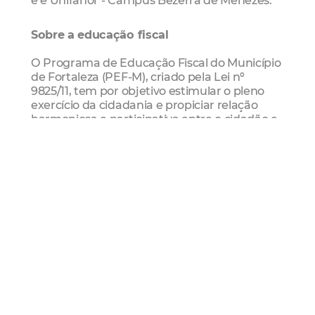
Sobre a educação fiscal
O Programa de Educação Fiscal do Município
de Fortaleza (PEF-M), criado pela Lei nº
9825/11, tem por objetivo estimular o pleno
exercício da cidadania e propiciar relação
harmoniosa e participativa entre o cidadão e
o governo municipal, conscientizando para a
função socioeconômica dos tributos.
As atividades nas escolas e universidades
procuram demonstrar a importância social
do tributo como contribuição de todos para a
construção de uma sociedade justa e
igualitária, buscando, a partir daí, despertar o
cidadão para a importância do
reconhecimento da origem da receita e sua
destinação.