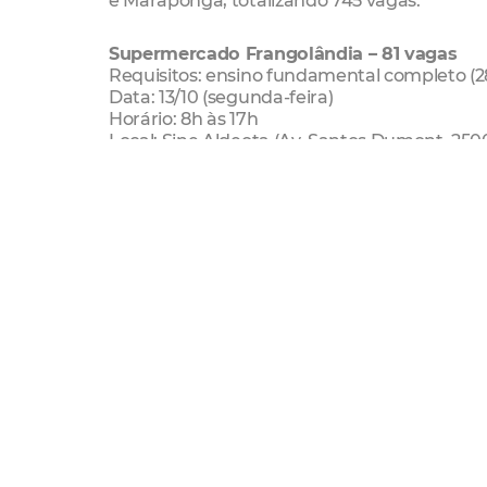
Supermercado Frangolândia – 81 vagas
Requisitos: ensino fundamental completo (2
Data: 13/10 (segunda-feira)
Horário: 8h às 17h
Local: Sine Aldeota (Av. Santos Dumont, 2500 
Supermercado Pinheiro – 160 vagas
Requisitos: ensino fundamental completo (6
Data: 14/10/ (terça-feira)
Horário: 13h às 17h
Local: Sine Messejana (Rua Santa Clara de As
Cometa Supermercado – 260 vagas para jo
Requisitos: ensino médio completo ou incom
Data: 15/10 (quarta-feira)
Horário: 8h às 17h
Local: Sine Aldeota (Av. Santos Dumont, 2500 
Parrilheiro– 160 vagas