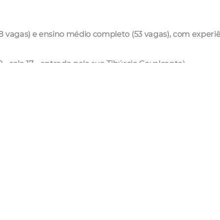
8 vagas) e ensino médio completo (53 vagas), com experi
- sala 17 - entrada pela rua Tibúrcio Cavalcante)
0 vagas) e ensino médio completo (100 vagas), com exper
sis, 580)
vem aprendiz (16 a 24 anos) PCD e não PCD
pleto, com experiência
- sala 17 - entrada pela rua Tibúrcio Cavalcante)