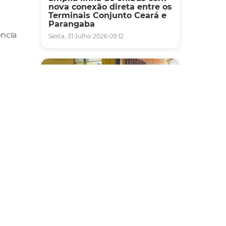
nova conexão direta entre os
Terminais Conjunto Ceará e
Parangaba
ência
Sexta, 31 Julho 2026 09:12
iência
Fiscalização
Agefis apreende cerca de
duas toneladas de alimentos
impróprios para consumo
em supermercado de
Messejana
Quinta, 30 Julho 2026 13:01