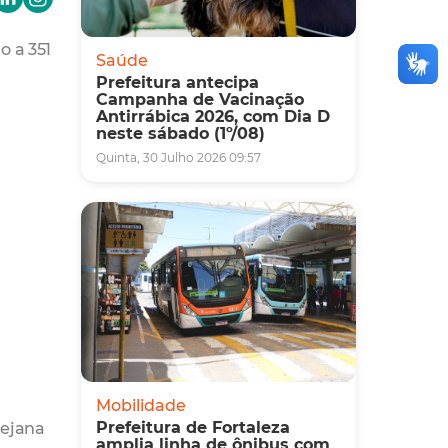
o a 351
Saúde
Prefeitura antecipa
Campanha de Vacinação
Antirrábica 2026, com Dia D
neste sábado (1º/08)
Quinta, 30 Julho 2026 09:57
Mobilidade
sejana
Prefeitura de Fortaleza
amplia linha de ônibus com