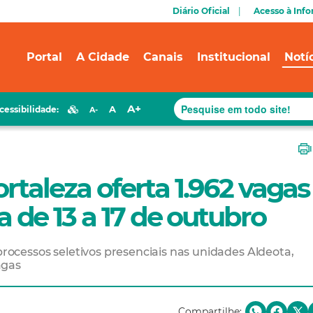
Diário Oficial
Acesso à Inf
Portal
A Cidade
Canais
Institucional
Notí
A+
A
cessibilidade:
A-
rtaleza oferta 1.962 vagas
de 13 a 17 de outubro
 processos seletivos presenciais nas unidades Aldeota,
agas
Compartilhe: