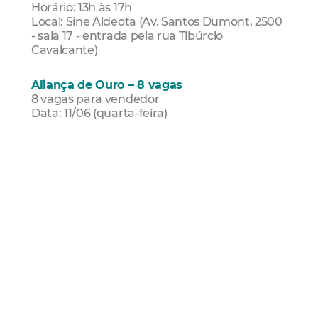
Horário: 13h às 17h
Local: Sine Aldeota (Av. Santos Dumont, 2500
- sala 17 - entrada pela rua Tibúrcio
Cavalcante)
Aliança de Ouro – 8 vagas
8 vagas para vendedor
Data: 11/06 (quarta-feira)
Horário: 13h às 17h
Local: Sine Aldeota (Av. Santos Dumont, 2500
- sala 17 - entrada pela rua Tibúrcio
Cavalcante)
Grupo Servinac – 250 vagas
250 vagas para jovem aprendiz (auxiliar
operacional)
Data: 12/06/2025 (quinta-feira)
Horário: 9h às 12h e de 13h às17h
Local: Sine Aldeota (Av. Santos Dumont, 2500
- sala 17 - entrada pela rua Tibúrcio
Cavalcante)