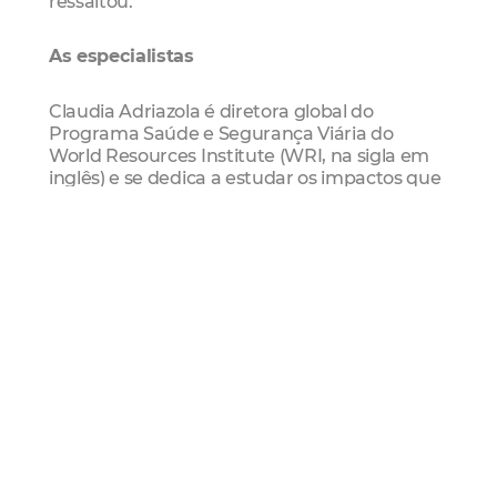
ressaltou.
As especialistas
Claudia Adriazola é diretora global do
Programa Saúde e Segurança Viária do
World Resources Institute (WRI, na sigla em
inglês) e se dedica a estudar os impactos que
o transporte e o desenvolvimento urbano
têm sobre a saúde pública, além de soluções
para melhorar a segurança do trânsito, a
qualidade do ar, a atividade física e a
qualidade de vida. Ao longo dos últimos anos
ocupou diferentes cargos gerenciais no setor
público do Governo do Peru, sempre
relacionados à segurança e a mobilidade
sustentável.
Anne Eriksson se dedica desde 1999 à
segurança viária, especialmente de ciclistas e
pedestres, nas cidades de Copenhague e