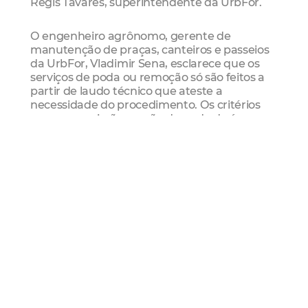
Régis Tavares, superintendente da UrbFor.
O engenheiro agrônomo, gerente de
manutenção de praças, canteiros e passeios
da UrbFor, Vladimir Sena, esclarece que os
serviços de poda ou remoção só são feitos a
partir de laudo técnico que ateste a
necessidade do procedimento. Os critérios
para a permissão ou não da poda de árvores
levam em consideração diversos fatores,
entre eles o estado de conservação da árvore,
se é espécie adequada ao local. “Cada item é
analisado detalhadamente, considerando-se
os problemas e benefícios apresentados. A
partir dessa análise, é emitido o laudo técnico
de vistoria que indica se há necessidade da
poda ou corte da árvore.”, ressalta Vladimir
Sena.
A Urbfor esclarece que as podas são feitas de
acordo com a necessidade da planta, seja
para correção, manutenção, limpeza,