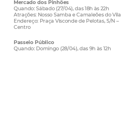
Mercado dos Pinhões
Quando: Sábado (27/04), das 18h às 22h
Atrações: Nosso Samba e Camaleões do Vila
Endereço: Praça Visconde de Pelotas, S/N –
Centro
Passeio Público
Quando: Domingo (28/04), das 9h às 12h
Atrações: Projeto Carambola e Banda Só
Alegria
Endereço: Rua Dr. João Moreira S/N, ao lado
da Santa Casa de Misericórdia – Centro
Mercado da Aerolândia
Quando: Domingo (28/04), das 18h as 22h
Atrações: Chorinho com Roda de Samba e
Forró Pé de Serra com Freitas Filho
Endereço: BR-116, 5823 – Alto da Balança
Teatro São José
Dia: Domingo (28/04), das 18h as 19h30