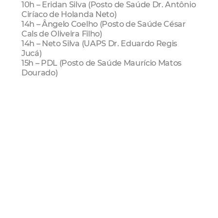
10h – Eridan Silva (Posto de Saúde Dr. Antônio
Ciríaco de Holanda Neto)
14h – Ângelo Coelho (Posto de Saúde César
Cals de Oliveira Filho)
14h – Neto Silva (UAPS Dr. Eduardo Regis
Jucá)
15h – PDL (Posto de Saúde Maurício Matos
Dourado)
Domingo (15/08)
9h – Ramon do Vale (SESI Parangaba)
10h – Txai En-canta (Salão do Centro de
Eventos)
10h – Trio Zabumbado (Shopping Iguatemi -
térreo, próximo a loja Forever 21)
13h – Andrea Piol (Drive Thru do Centro de
Eventos)
14h – Aline Fernandes (Riomar Fortaleza)
VacinArte
Show
Vacinação