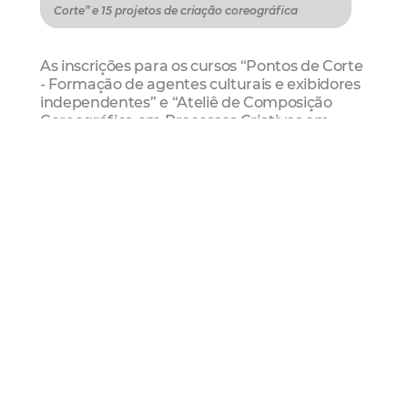
Corte” e 15 projetos de criação coreográfica
As inscrições para os cursos “Pontos de Corte
- Formação de agentes culturais e exibidores
independentes” e “Ateliê de Composição
Coreográfica em Processos Criativos em
Dança” foram prorrogadas. Para o Pontos de
Corte, a data final é dia 24 de junho, às 18h. Já
para o curso de dança, os interessados
podem se inscrever até o dia 14 de junho.
Para o “Pontos de Corte”, serão selecionados
44 alunos, pessoas físicas, maiores de 16 anos,
de diferentes faixas etárias e grupos sociais,
que tenham interesse por ações de cunho
cultural, ligadas às linguagens audiovisuais. O
objetivo do “Pontos de Corte” é capacitar
pessoas ou grupos de pessoas a se tornarem
agentes culturais, capazes de planejar ações,
selecionar filmes, cuidar de equipamentos de
projeção, preparar programações e inserções