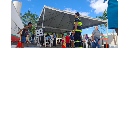
Sábado, 23 Maio 2026 17:34
Prefeitura de Fortaleza
realiza oitava edição do
Infância Viva na Praça com
ações no bairro Pici
A Prefeitura de Fortaleza realizou, neste sábado (23/5),
a oitava edição do projeto Infância Viva na Praça, no
Posto de Saúde César Cals de Oliveira Filho, no bairro
Pici. A iniciativa itinerante, intersetorial e permanente