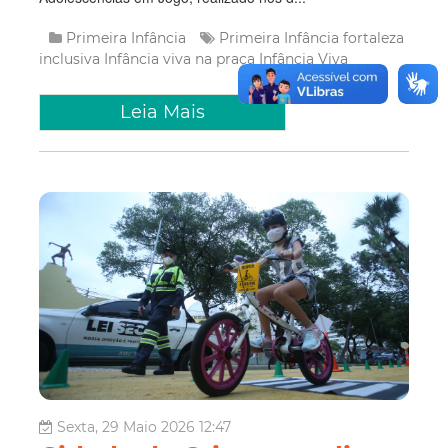
Primeira Infância
Primeira Infância
fortaleza
inclusiva
Infância viva na praça
Infância Viva
Leia Mais
Sexta, 29 Maio 2026 12:47