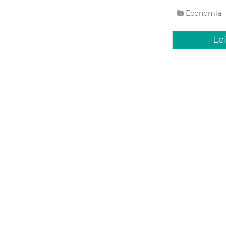
Economia
Le
Segunda, 01
Prefeit
sétimo 
reestru
social
O prefeito de For
Humanos e Assist
(2/12), às 17h, 
(Cras) Messejana
Social