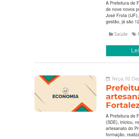
A Prefeitura de F
de nove novos pr
José Frota (IJF)
gestão, já são 1
Saúde
Le
Terça, 02 D
Prefeitu
artesan
Fortale
A Prefeitura de 
(SDE), iniciou, 
artesanato do P
formação, reali