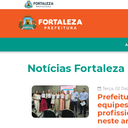
A
Notícias Fortaleza 
Terça, 02 De
Prefeit
equipes
profiss
neste a